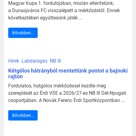
Magyar Kupa 1. fordulójában, miután ellenfelünk,
a Dunaújváros FC visszalépett a mérkőzéstől. Ennek
következtében együttesünk játék ...
Bővebben…
Hírek
Labdarúgás
NB III
Kétgólos hátrányból mentettünk pontot a bajnoki
rajton
Fordulatos, hatgólos mérkőzéssel kezdte meg
szereplését az Érdi VSE a 2026/27-es NB III Dél-Nyugati
csoportjában. A Novák Ferenc Érdi Sportközpontban ...
Bővebben…