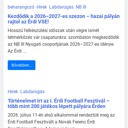
beharangozó
Hírek
Labdarúgás
NB III
Kezdődik a 2026–2027-es szezon – hazai pályán
rajtol az Érdi VSE!
Hosszú felkészülési időszak után végre ismét
tétmérkőzés vár csapatunkra: szombaton megkezdődik
az NB III Nyugati csoportjának 2026–2027-es idénye.
Az Érdi ...
Bővebben…
Hírek
Labdarúgás
Történelmet írt az I. Érdi Football Fesztivál –
több mint 200 játékos lépett pályára Érden
2026. július 11-én első alkalommal rendeztük meg az
Érdi Football Fesztivált a Novák Ferenc Érdi