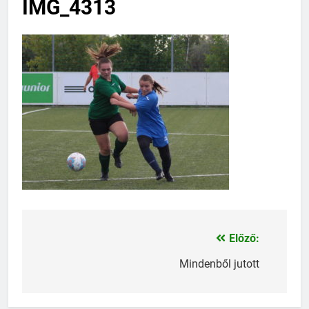
IMG_4313
Előző:
Bejegyzés
navigáció
Mindenből jutott