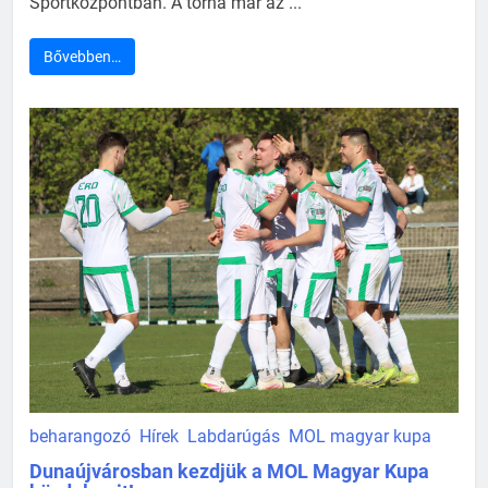
Sportközpontban. A torna már az ...
Bővebben…
beharangozó
Hírek
Labdarúgás
MOL magyar kupa
Dunaújvárosban kezdjük a MOL Magyar Kupa