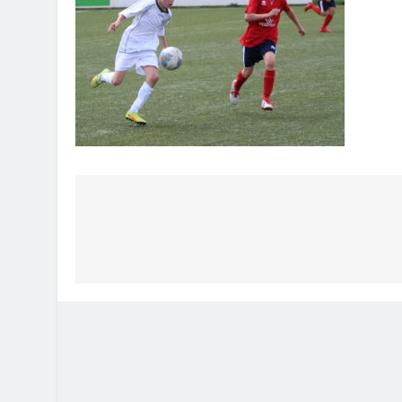
Bejegyzés
navigáció