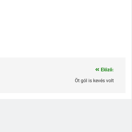
Előző:
Öt gól is kevés volt