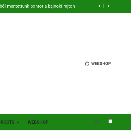
ból mentettünk pontot a bajnoki rajton
zon – hazai pályán rajtol az Érdi VSE!
bb mint 200 játékos lépett pályára Érden
 jutottunk tovább a MOL Magyar Kupában
ból mentettünk pontot a bajnoki rajton
WEBSHOP
zon – hazai pályán rajtol az Érdi VSE!
bb mint 200 játékos lépett pályára Érden
SROOTS
WEBSHOP