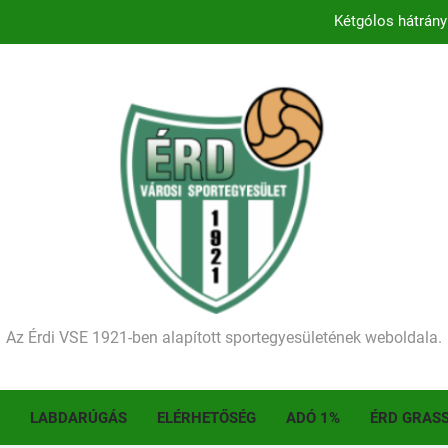
Kétgólos hátrány
Kezdődik a 2026–2027-es sze
Történelmet írt az I. Érdi Football Fesztivál – tö
Ellenfelünk visszalépése miatt játék nélkül
Kétgólos hátrány
Kezdődik a 2026–2027-es sze
Történelmet írt az I. Érdi Football Fesztivál – tö
Az Érdi VSE 1921-ben alapított sportegyesületének weboldala.
LABDARÚGÁS
ELÉRHETŐSÉG
ADÓ 1%
ÉRD GRAS