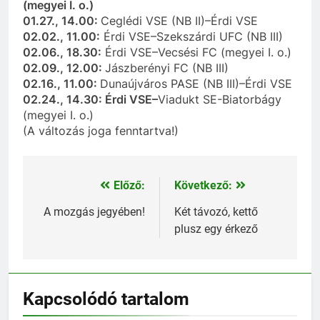
(megyei I. o.)
01.27., 14.00:
Ceglédi VSE (NB II)–Érdi VSE
02.02., 11.00:
Érdi VSE–Szekszárdi UFC (NB III)
02.06., 18.30:
Érdi VSE–Vecsési FC (megyei I. o.)
02.09., 12.00:
Jászberényi FC (NB III)
02.16., 11.00:
Dunaújváros PASE (NB III)–Érdi VSE
02.24., 14.30:
Érdi VSE–
Viadukt SE-Biatorbágy
(megyei I. o.)
(A változás joga fenntartva!)
Előző:
Következő:
Bejegyzés
navigáció
A mozgás jegyében!
Két távozó, kettő
plusz egy érkező
Kapcsolódó tartalom