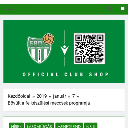
MENÜ
Kezdőoldal
2019
január
7
Bővült a felkészülési meccsek programja
HÍREK
LABDARÚGÁS
MENETREND
NB III