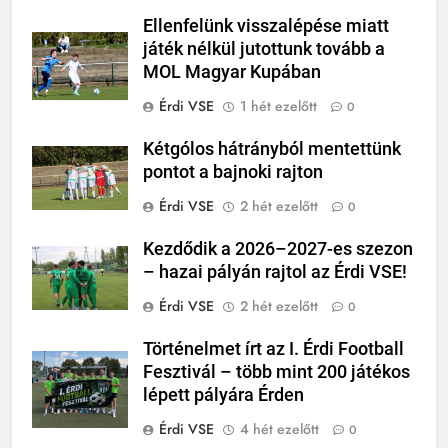
Ellenfelünk visszalépése miatt
játék nélkül jutottunk tovább a
MOL Magyar Kupában
Érdi VSE
1 hét ezelőtt
0
Kétgólos hátrányból mentettünk
pontot a bajnoki rajton
Érdi VSE
2 hét ezelőtt
0
Kezdődik a 2026–2027-es szezon
– hazai pályán rajtol az Érdi VSE!
Érdi VSE
2 hét ezelőtt
0
Történelmet írt az I. Érdi Football
Fesztivál – több mint 200 játékos
lépett pályára Érden
Érdi VSE
4 hét ezelőtt
0