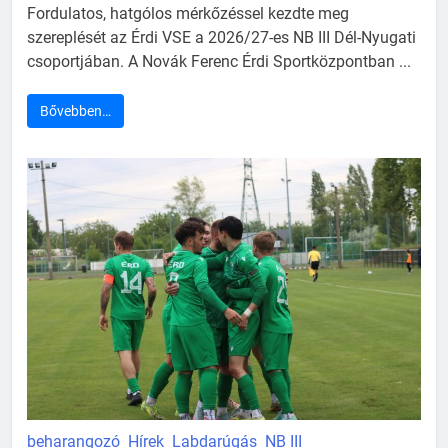
Fordulatos, hatgólos mérkőzéssel kezdte meg
szereplését az Érdi VSE a 2026/27-es NB III Dél-Nyugati
csoportjában. A Novák Ferenc Érdi Sportközpontban ...
Bővebben…
beharangozó
Hírek
Labdarúgás
NB III