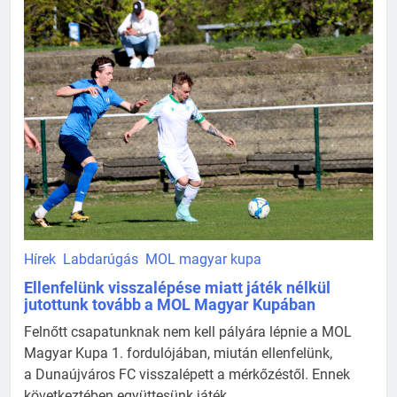
Hírek
Labdarúgás
MOL magyar kupa
Ellenfelünk visszalépése miatt játék nélkül
jutottunk tovább a MOL Magyar Kupában
Felnőtt csapatunknak nem kell pályára lépnie a MOL
Magyar Kupa 1. fordulójában, miután ellenfelünk,
a Dunaújváros FC visszalépett a mérkőzéstől. Ennek
következtében együttesünk játék ...