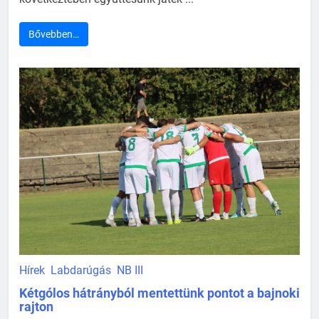
Bővebben…
Hírek
Labdarúgás
NB III
Kétgólos hátrányból mentettünk pontot a bajnoki
rajton