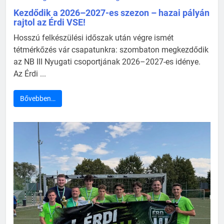
Kezdődik a 2026–2027-es szezon – hazai pályán
rajtol az Érdi VSE!
Hosszú felkészülési időszak után végre ismét
tétmérkőzés vár csapatunkra: szombaton megkezdődik
az NB III Nyugati csoportjának 2026–2027-es idénye.
Az Érdi ...
Bővebben…