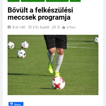
Bővült a felkészülési
meccsek programja
0
Érdi VSE
8 Év Ezelőtt
2 Perc
Share