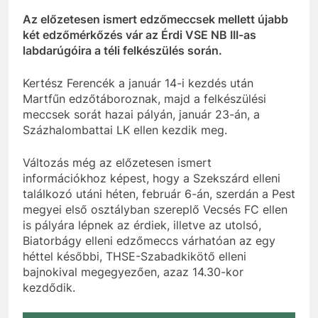
Az előzetesen ismert edzőmeccsek mellett újabb
két edzőmérkőzés vár az Érdi VSE NB III-as
labdarúgóira a téli felkészülés során.
Kertész Ferencék a január 14-i kezdés után
Martfűn edzőtáboroznak, majd a felkészülési
meccsek sorát hazai pályán, január 23-án, a
Százhalombattai LK ellen kezdik meg.
Változás még az előzetesen ismert
információkhoz képest, hogy a Szekszárd elleni
találkozó utáni héten, február 6-án, szerdán a Pest
megyei első osztályban szereplő Vecsés FC ellen
is pályára lépnek az érdiek, illetve az utolsó,
Biatorbágy elleni edzőmeccs várhatóan az egy
héttel későbbi, THSE-Szabadkikötő elleni
bajnokival megegyezően, azaz 14.30-kor
kezdődik.