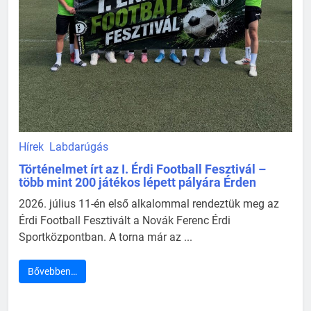
Hírek
Labdarúgás
Történelmet írt az I. Érdi Football Fesztivál –
több mint 200 játékos lépett pályára Érden
2026. július 11-én első alkalommal rendeztük meg az
Érdi Football Fesztivált a Novák Ferenc Érdi
Sportközpontban. A torna már az ...
Bővebben…