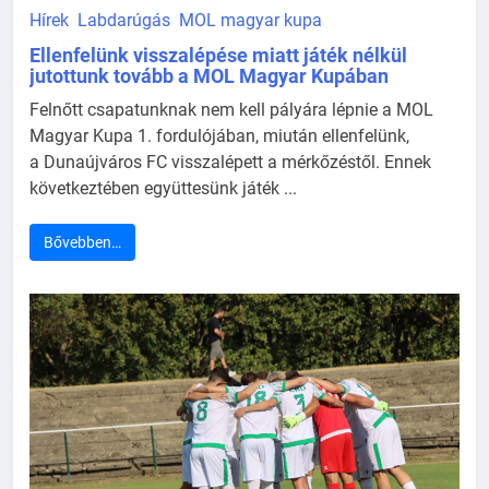
Hírek
Labdarúgás
MOL magyar kupa
Ellenfelünk visszalépése miatt játék nélkül
jutottunk tovább a MOL Magyar Kupában
Felnőtt csapatunknak nem kell pályára lépnie a MOL
Magyar Kupa 1. fordulójában, miután ellenfelünk,
a Dunaújváros FC visszalépett a mérkőzéstől. Ennek
következtében együttesünk játék ...
Bővebben…