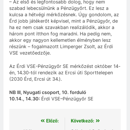
– Az első és legfontosabb dolog, hogy nem
szabad lebecsülnünk a Pénzügyőrt. Ez lesz a
kulcsa a hétvégi mérkőzésnek. Úgy gondolom, az
Érd jobb játékerőt képvisel, mint a Pénzügyőr, de
ha ez nem csak szavakban realizálódik, akkor a
három pont itthon fog maradni. Ha pedig nem,
akkor egy nagyon kellemetlen élményben lesz
részünk – fogalmazott Limperger Zsolt, az Érdi
VSE vezetőedzője.
Az Érdi VSE-Pénzügyőr SE mérkőzést október 14-
én, 14.30-tól rendezik az Ercsi úti Sporttelepen
(2030 Érd, Ercsi út 34.).
NB III, Nyugati csoport, 10. forduló
10.14., 14.30:
Érdi VSE–Pénzügyőr SE
Előző:
Következő:
Bejegyzés