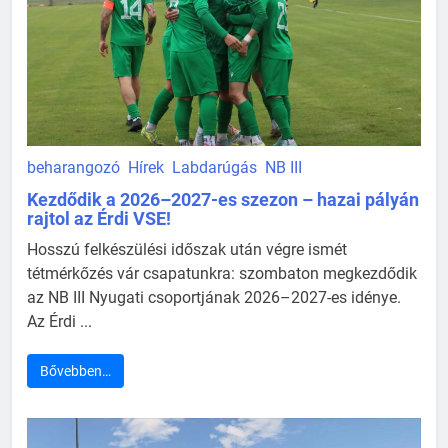
beharangozó
Hírek
Labdarúgás
NB III
Kezdődik a 2026–2027-es szezon – hazai pályán
rajtol az Érdi VSE!
Hosszú felkészülési időszak után végre ismét
tétmérkőzés vár csapatunkra: szombaton megkezdődik
az NB III Nyugati csoportjának 2026–2027-es idénye.
Az Érdi ...
Bővebben…