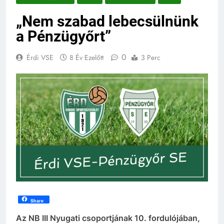
„Nem szabad lebecsülnünk
a Pénzügyőrt”
0
Érdi VSE
8 Év Ezelőtt
3 Perc
Share
Az NB III Nyugati csoportjának 10. fordulójában,