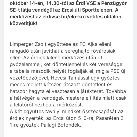
október 14-én, 14.30-tól az Érdi VSE a Pénzügyőr
SE-t látja vendégül az Ercsi úti Sporttelepen. A
mérkőzést az erdivse.hu/elo-kozvetites oldalon
közvetítjük!
Limperger Zsolt együttese az FC Ajka elleni
rangadó után javíthat a sereghajtó fővárosiak
ellen. Az érdiek kilenc mérkőzés után öt
győzelemmel, két döntetlennel és két vereséggel
a tabella második helyét foglalják el, míg a PSE új
vezetőedzőjével, Hevesi Tamással egy győztes
meccs mellett kétszer játszott döntetlent és
hatszor hagyta el vesztesen a játékteret. Továbbá
a hétvégén a vendégek mestere eltiltás miatt csak
a lelátóról nézheti a mérkőzést.
A két együttes tavalyi mindkét összecsapását az
érdiek nyerték, az Ercsi úton 5–0-ra, Pasaréten 2–
1-re győztek Pallagi Botondék.