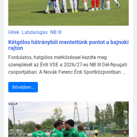
Hírek
Labdarúgás
NB III
Kétgólos hátrányból mentettünk pontot a bajnoki
rajton
Fordulatos, hatgólos mérkőzéssel kezdte meg
szereplését az Érdi VSE a 2026/27-es NB III Dél-Nyugati
csoportjában. A Novák Ferenc Érdi Sportközpontban ...
Bővebben…