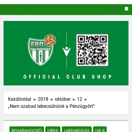
MENÜ
Kezdőoldal
2018
október
12
„Nem szabad lebecsülnünk a Pénzügyőrt”
BEHARANGOZÓ
HÍREK
LABDARÚGÁS
NB III