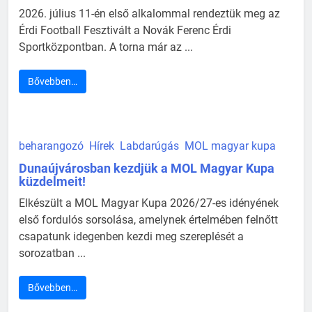
2026. július 11-én első alkalommal rendeztük meg az
Érdi Football Fesztivált a Novák Ferenc Érdi
Sportközpontban. A torna már az ...
Bővebben…
beharangozó
Hírek
Labdarúgás
MOL magyar kupa
Dunaújvárosban kezdjük a MOL Magyar Kupa
küzdelmeit!
Elkészült a MOL Magyar Kupa 2026/27-es idényének
első fordulós sorsolása, amelynek értelmében felnőtt
csapatunk idegenben kezdi meg szereplését a
sorozatban ...
Bővebben…