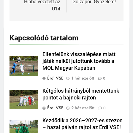
navigáció
Hiába vezetett az
Gólzápor! Győzelem!
U14
Kapcsolódó tartalom
Ellenfelünk visszalépése miatt
játék nélkül jutottunk tovább a
MOL Magyar Kupában
Érdi VSE
1 hét ezelőtt
0
Kétgólos hátrányból mentettünk
pontot a bajnoki rajton
Érdi VSE
2 hét ezelőtt
0
Kezdődik a 2026–2027-es szezon
– hazai pályán rajtol az Érdi VSE!