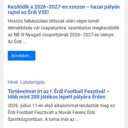
Kezdődik a 2026–2027-es szezon – hazai pályán
rajtol az Érdi VSE!
Hosszú felkészülési időszak után végre ismét
tétmérkőzés vár csapatunkra: szombaton megkezdődik
az NB III Nyugati csoportjának 2026–2027-es idénye.
Az Érdi ...
Bővebben…
Hírek
Labdarúgás
Történelmet írt az I. Érdi Football Fesztivál –
több mint 200 játékos lépett pályára Érden
2026. július 11-én első alkalommal rendeztük meg az
Érdi Football Fesztivált a Novák Ferenc Érdi
Sportközpontban. A torna már az ...