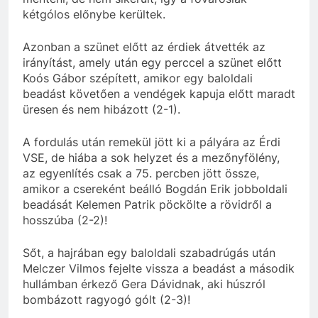
kétgólos előnybe kerültek.
Azonban a szünet előtt az érdiek átvették az
irányítást, amely után egy perccel a szünet előtt
Koós Gábor szépített, amikor egy baloldali
beadást követően a vendégek kapuja előtt maradt
üresen és nem hibázott (2-1).
A fordulás után remekül jött ki a pályára az Érdi
VSE, de hiába a sok helyzet és a mezőnyfölény,
az egyenlítés csak a 75. percben jött össze,
amikor a csereként beálló Bogdán Erik jobboldali
beadását Kelemen Patrik pöckölte a rövidről a
hosszúba (2-2)!
Sőt, a hajrában egy baloldali szabadrúgás után
Melczer Vilmos fejelte vissza a beadást a második
hullámban érkező Gera Dávidnak, aki húszról
bombázott ragyogó gólt (2-3)!