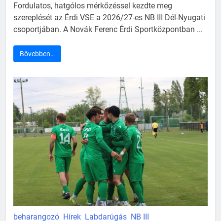
Fordulatos, hatgólos mérkőzéssel kezdte meg
szereplését az Érdi VSE a 2026/27-es NB III Dél-Nyugati
csoportjában. A Novák Ferenc Érdi Sportközpontban ...
Bővebben…
beharangozó
Hírek
Labdarúgás
NB III