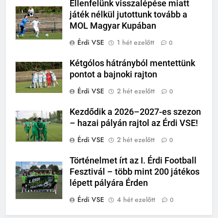
Ellenfelünk visszalépése miatt
játék nélkül jutottunk tovább a
MOL Magyar Kupában
Érdi VSE
1 hét ezelőtt
0
Kétgólos hátrányból mentettünk
pontot a bajnoki rajton
Érdi VSE
2 hét ezelőtt
0
Kezdődik a 2026–2027-es szezon
– hazai pályán rajtol az Érdi VSE!
Érdi VSE
2 hét ezelőtt
0
Történelmet írt az I. Érdi Football
Fesztivál – több mint 200 játékos
lépett pályára Érden
Érdi VSE
4 hét ezelőtt
0