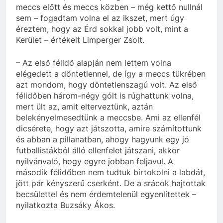
meccs előtt és meccs közben – még kettő nullnál
sem – fogadtam volna el az ikszet, mert úgy
éreztem, hogy az Érd sokkal jobb volt, mint a
Kerület – értékelt Limperger Zsolt.
– Az első félidő alapján nem lettem volna
elégedett a döntetlennel, de így a meccs tükrében
azt mondom, hogy döntetlenszagú volt. Az első
félidőben három-négy gólt is rúghattunk volna,
mert ült az, amit elterveztünk, aztán
belekényelmesedtünk a meccsbe. Ami az ellenfél
dicsérete, hogy azt játszotta, amire számítottunk
és abban a pillanatban, ahogy hagyunk egy jó
futballistákból álló ellenfelet játszani, akkor
nyilvánvaló, hogy egyre jobban feljavul. A
második félidőben nem tudtuk birtokolni a labdát,
jött pár kényszerű cserként. De a srácok hajtottak
becsülettel és nem érdemtelenül egyenlítettek –
nyilatkozta Buzsáky Ákos.