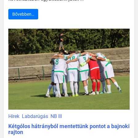
Bővebben…
Hírek
Labdarúgás
NB III
Kétgólos hátrányból mentettünk pontot a bajnoki
rajton