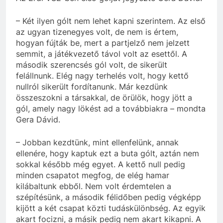
– Két ilyen gólt nem lehet kapni szerintem. Az első
az ugyan tizenegyes volt, de nem is értem,
hogyan fújták be, mert a partjelző nem jelzett
semmit, a játékvezető távol volt az esettől. A
második szerencsés gól volt, de sikerült
felállnunk. Elég nagy terhelés volt, hogy kettő
nullról sikerült fordítanunk. Már kezdünk
összeszokni a társakkal, de örülök, hogy jött a
gól, amely nagy lökést ad a továbbiakra – mondta
Gera Dávid.
– Jobban kezdtünk, mint ellenfelünk, annak
ellenére, hogy kaptuk ezt a buta gólt, aztán nem
sokkal később még egyet. A kettő null pedig
minden csapatot megfog, de elég hamar
kilábaltunk ebből. Nem volt érdemtelen a
szépítésünk, a második félidőben pedig végképp
kijött a két csapat közti tudáskülönbség. Az egyik
akart focizni, a másik pedig nem akart kikapni. A