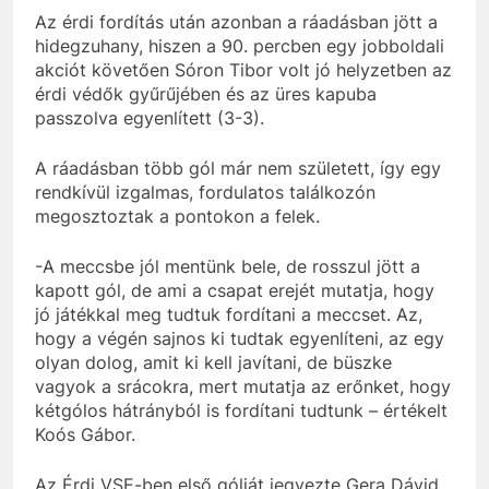
Az érdi fordítás után azonban a ráadásban jött a
hidegzuhany, hiszen a 90. percben egy jobboldali
akciót követően Sóron Tibor volt jó helyzetben az
érdi védők gyűrűjében és az üres kapuba
passzolva egyenlített (3-3).
A ráadásban több gól már nem született, így egy
rendkívül izgalmas, fordulatos találkozón
megosztoztak a pontokon a felek.
-A meccsbe jól mentünk bele, de rosszul jött a
kapott gól, de ami a csapat erejét mutatja, hogy
jó játékkal meg tudtuk fordítani a meccset. Az,
hogy a végén sajnos ki tudtak egyenlíteni, az egy
olyan dolog, amit ki kell javítani, de büszke
vagyok a srácokra, mert mutatja az erőnket, hogy
kétgólos hátrányból is fordítani tudtunk – értékelt
Koós Gábor.
Az Érdi VSE-ben első gólját jegyezte Gera Dávid.