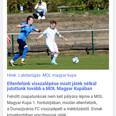
Hírek
Labdarúgás
MOL magyar kupa
Ellenfelünk visszalépése miatt játék nélkül
jutottunk tovább a MOL Magyar Kupában
Felnőtt csapatunknak nem kell pályára lépnie a MOL
Magyar Kupa 1. fordulójában, miután ellenfelünk,
a Dunaújváros FC visszalépett a mérkőzéstől. Ennek
következtében együttesünk játék ...