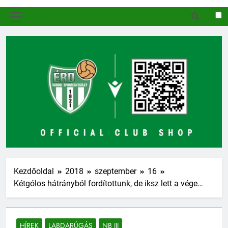
MENÜ
Kezdőoldal
2018
szeptember
16
Kétgólos hátrányból fordítottunk, de iksz lett a vége…
HÍREK
LABDARÚGÁS
NB III