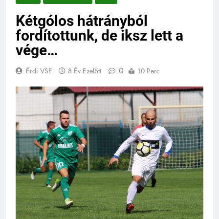
Kétgólos hátrányból
fordítottunk, de iksz lett a
vége…
0
Érdi VSE
8 Év Ezelőtt
10 Perc