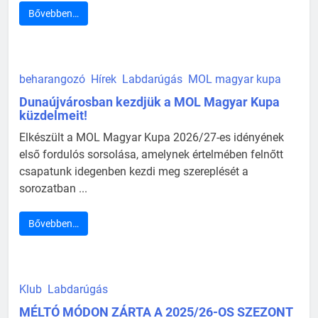
Bővebben…
beharangozó
Hírek
Labdarúgás
MOL magyar kupa
Dunaújvárosban kezdjük a MOL Magyar Kupa
küzdelmeit!
Elkészült a MOL Magyar Kupa 2026/27-es idényének
első fordulós sorsolása, amelynek értelmében felnőtt
csapatunk idegenben kezdi meg szereplését a
sorozatban ...
Bővebben…
Klub
Labdarúgás
MÉLTÓ MÓDON ZÁRTA A 2025/26-OS SZEZONT