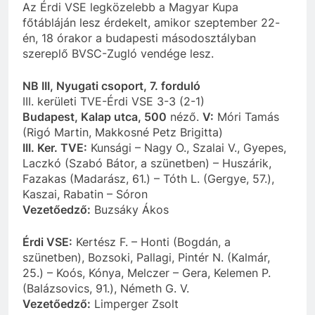
Az Érdi VSE legközelebb a Magyar Kupa
főtábláján lesz érdekelt, amikor szeptember 22-
én, 18 órakor a budapesti másodosztályban
szereplő BVSC-Zugló vendége lesz.
NB III, Nyugati csoport, 7. forduló
III. kerületi TVE-Érdi VSE 3-3 (2-1)
Budapest, Kalap utca, 500
néző.
V:
Móri Tamás
(Rigó Martin, Makkosné Petz Brigitta)
III. Ker. TVE:
Kunsági – Nagy O., Szalai V., Gyepes,
Laczkó (Szabó Bátor, a szünetben) – Huszárik,
Fazakas (Madarász, 61.) – Tóth L. (Gergye, 57.),
Kaszai, Rabatin – Sóron
Vezetőedző:
Buzsáky Ákos
Érdi VSE:
Kertész F. – Honti (Bogdán, a
szünetben), Bozsoki, Pallagi, Pintér N. (Kalmár,
25.) – Koós, Kónya, Melczer – Gera, Kelemen P.
(Balázsovics, 91.), Németh G. V.
Vezetőedző:
Limperger Zsolt