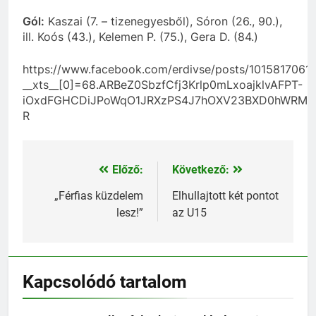
Gól:
Kaszai (7. – tizenegyesből), Sóron (26., 90.),
ill. Koós (43.), Kelemen P. (75.), Gera D. (84.)
https://www.facebook.com/erdivse/posts/1015817061
__xts__[0]=68.ARBeZ0SbzfCfj3Krlp0mLxoajklvAFPT-
iOxdFGHCDiJPoWqO1JRXzPS4J7hOXV23BXD0hWRMFxz
R
Előző:
Következő:
Bejegyzés
navigáció
„Férfias küzdelem
Elhullajtott két pontot
lesz!”
az U15
Kapcsolódó tartalom