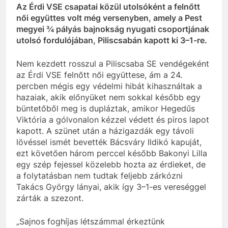
Az Érdi VSE csapatai közül utolsóként a felnőtt
női együttes volt még versenyben, amely a Pest
megyei ¾ pályás bajnokság nyugati csoportjának
utolsó fordulójában, Piliscsabán kapott ki 3–1-re.
Nem kezdett rosszul a Piliscsaba SE vendégeként
az Érdi VSE felnőtt női együttese, ám a 24.
percben mégis egy védelmi hibát kihasználtak a
hazaiak, akik előnyüket nem sokkal később egy
büntetőből meg is dupláztak, amikor Hegedűs
Viktória a gólvonalon kézzel védett és piros lapot
kapott. A szünet után a házigazdák egy távoli
lövéssel ismét bevették Bácsváry Ildikó kapuját,
ezt követően három perccel később Bakonyi Lilla
egy szép fejessel közelebb hozta az érdieket, de
a folytatásban nem tudtak feljebb zárkózni
Takács György lányai, akik így 3–1-es vereséggel
zárták a szezont.
„Sajnos foghíjas létszámmal érkeztünk