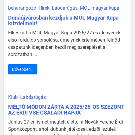
beharangozó
Hírek
Labdarúgás
MOL magyar kupa
Dunaújvárosban kezdjük a MOL Magyar Kupa
küzdelmeit!
Elkészült a MOL Magyar Kupa 2026/27-es idényének
első fordulós sorsolása, amelynek értelmében felnőtt
csapatunk idegenben kezdi meg szereplését a
sorozatban ...
Bővebben…
Klub
Labdarúgás
MÉLTÓ MÓDON ZÁRTA A 2025/26-OS SZEZONT
AZ ÉRDI VSE CSALÁDI NAPJA
Június 27-én ismét megtelt élettel a Novák Ferenc Érdi
Sportközpont, ahol klubunk játékosai, edzői, szülei,