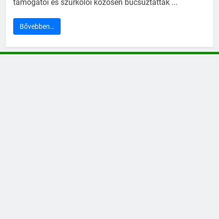
támogatói és szurkolói közösen búcsúztatták ...
Bővebben…