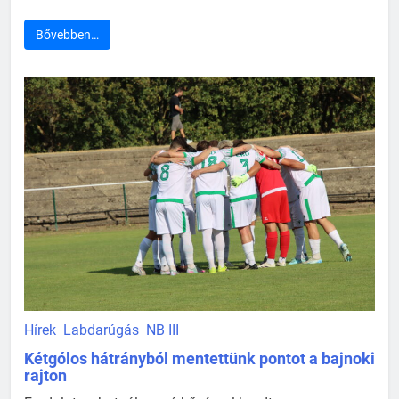
Bővebben…
Hírek
Labdarúgás
NB III
Kétgólos hátrányból mentettünk pontot a bajnoki
rajton