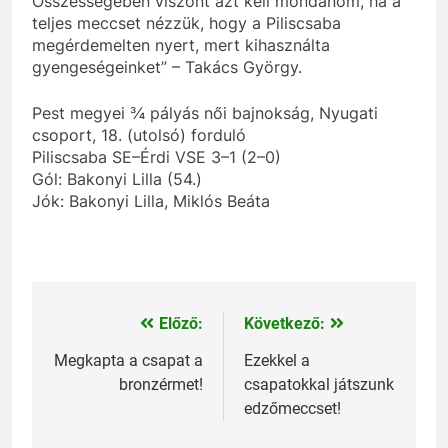
Összességében viszont azt kell mondanom, ha a
teljes meccset nézzük, hogy a Piliscsaba
megérdemelten nyert, mert kihasználta
gyengeségeinket” – Takács György.
Pest megyei ¾ pályás női bajnokság, Nyugati
csoport, 18. (utolsó) forduló
Piliscsaba SE–Érdi VSE 3–1 (2–0)
Gól: Bakonyi Lilla (54.)
Jók: Bakonyi Lilla, Miklós Beáta
Előző:
Következő:
Bejegyzés
navigáció
Megkapta a csapat a
Ezekkel a
bronzérmet!
csapatokkal játszunk
edzőmeccset!