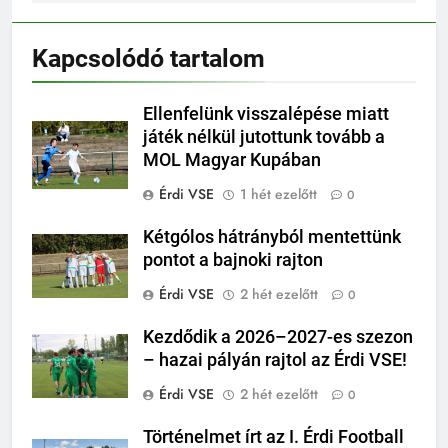
Kapcsolódó tartalom
Ellenfelünk visszalépése miatt
játék nélkül jutottunk tovább a
MOL Magyar Kupában
Érdi VSE
1 hét ezelőtt
0
Kétgólos hátrányból mentettünk
pontot a bajnoki rajton
Érdi VSE
2 hét ezelőtt
0
Kezdődik a 2026–2027-es szezon
– hazai pályán rajtol az Érdi VSE!
Érdi VSE
2 hét ezelőtt
0
Történelmet írt az I. Érdi Football