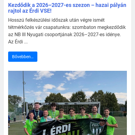
Kezdődik a 2026–2027-es szezon – hazai pályán
rajtol az Érdi VSE!
Hosszú felkészülési időszak után végre ismét
tétmérkőzés vár csapatunkra: szombaton megkezdődik
az NB III Nyugati csoportjának 2026–2027-es idénye.
Az Érdi ...
Bővebben…