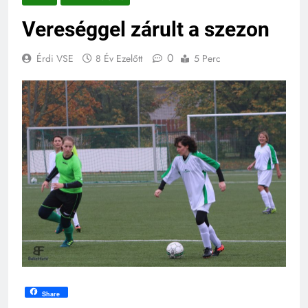
Vereséggel zárult a szezon
0
Érdi VSE
8 Év Ezelőtt
5 Perc
Share