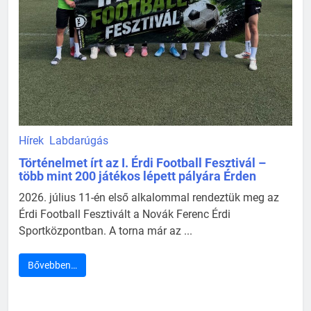
Hírek
Labdarúgás
Történelmet írt az I. Érdi Football Fesztivál –
több mint 200 játékos lépett pályára Érden
2026. július 11-én első alkalommal rendeztük meg az
Érdi Football Fesztivált a Novák Ferenc Érdi
Sportközpontban. A torna már az ...
Bővebben…