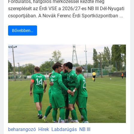
Fordulatos, hatgólos mérkőzéssel kezdte meg
szereplését az Érdi VSE a 2026/27-es NB III Dél-Nyugati
csoportjában. A Novák Ferenc Érdi Sportközpontban ...
Bővebben…
beharangozó
Hírek
Labdarúgás
NB III