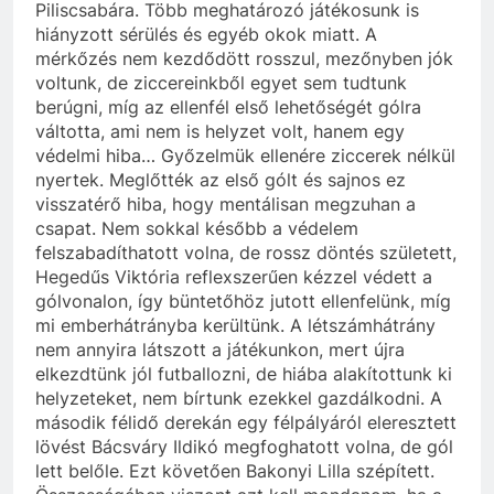
Piliscsabára. Több meghatározó játékosunk is
hiányzott sérülés és egyéb okok miatt. A
mérkőzés nem kezdődött rosszul, mezőnyben jók
voltunk, de ziccereinkből egyet sem tudtunk
berúgni, míg az ellenfél első lehetőségét gólra
váltotta, ami nem is helyzet volt, hanem egy
védelmi hiba… Győzelmük ellenére ziccerek nélkül
nyertek. Meglőtték az első gólt és sajnos ez
visszatérő hiba, hogy mentálisan megzuhan a
csapat. Nem sokkal később a védelem
felszabadíthatott volna, de rossz döntés született,
Hegedűs Viktória reflexszerűen kézzel védett a
gólvonalon, így büntetőhöz jutott ellenfelünk, míg
mi emberhátrányba kerültünk. A létszámhátrány
nem annyira látszott a játékunkon, mert újra
elkezdtünk jól futballozni, de hiába alakítottunk ki
helyzeteket, nem bírtunk ezekkel gazdálkodni. A
második félidő derekán egy félpályáról eleresztett
lövést Bácsváry Ildikó megfoghatott volna, de gól
lett belőle. Ezt követően Bakonyi Lilla szépített.