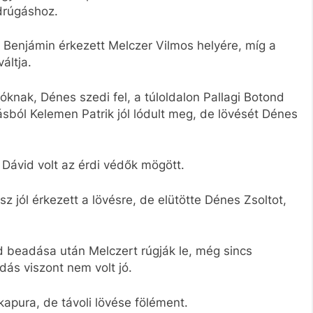
adrúgáshoz.
 Benjámin érkezett Melczer Vilmos helyére, míg a
áltja.
óknak, Dénes szedi fel, a túloldalon Pallagi Botond
ásból Kelemen Patrik jól lódult meg, de lövését Dénes
ó Dávid volt az érdi védők mögött.
sz jól érkezett a lövésre, de elütötte Dénes Zsoltot,
d beadása után Melczert rúgják le, még sincs
dás viszont nem volt jó.
kapura, de távoli lövése fölément.