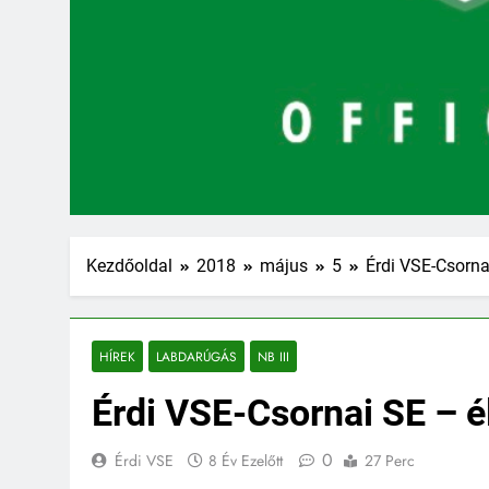
Kezdőoldal
2018
május
5
Érdi VSE-Csorna
HÍREK
LABDARÚGÁS
NB III
Érdi VSE-Csornai SE – é
0
Érdi VSE
8 Év Ezelőtt
27 Perc