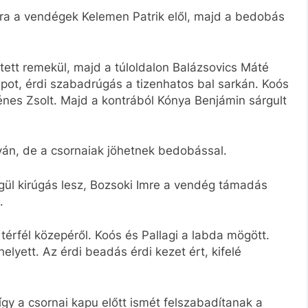
ra a vendégek Kelemen Patrik elől, majd a bedobás
tett remekül, majd a túloldalon Balázsovics Máté
apot, érdi szabadrúgás a tizenhatos bal sarkán. Koós
nes Zsolt. Majd a kontrából Kónya Benjámin sárgult
lyán, de a csornaiak jöhetnek bedobással.
gül kirúgás lesz, Bozsoki Imre a vendég támadás
.
 térfél közepéről. Koós és Pallagi a labda mögött.
elyett. Az érdi beadás érdi kezet ért, kifelé
 így a csornai kapu előtt ismét felszabadítanak a