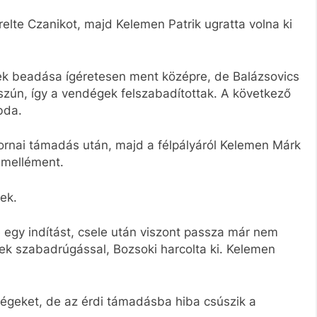
relte Czanikot, majd Kelemen Patrik ugratta volna ki
kinek beadása ígéretesen ment középre, de Balázsovics
ún, így a vendégek felszabadítottak. A következő
bda.
sornai támadás után, majd a félpályáról Kelemen Márk
 mellément.
ek.
e egy indítást, csele után viszont passza már nem
nnek szabadrúgással, Bozsoki harcolta ki. Kelemen
ndégeket, de az érdi támadásba hiba csúszik a