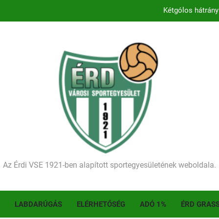
Kétgólos hátrány
Kezdődik a 2026–2027-es sze
Történelmet írt az I. Érdi Football Fesztivál – tö
Ellenfelünk visszalépése miatt játék nélkül
Kétgólos hátrány
Kezdődik a 2026–2027-es sze
Történelmet írt az I. Érdi Football Fesztivál – tö
Az Érdi VSE 1921-ben alapított sportegyesületének weboldala.
LABDARÚGÁS
ELÉRHETŐSÉG
ADÓ 1%
ÉRD GRAS