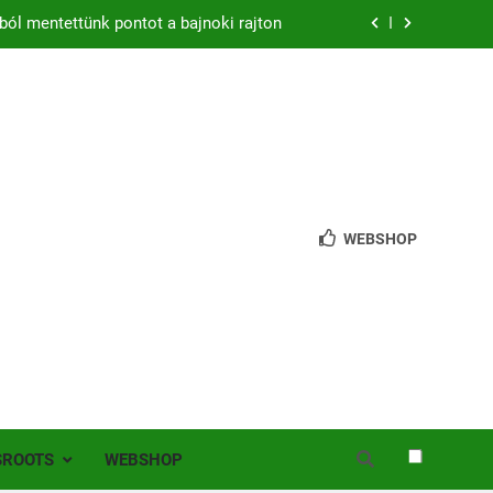
ból mentettünk pontot a bajnoki rajton
zon – hazai pályán rajtol az Érdi VSE!
bb mint 200 játékos lépett pályára Érden
 jutottunk tovább a MOL Magyar Kupában
ból mentettünk pontot a bajnoki rajton
WEBSHOP
zon – hazai pályán rajtol az Érdi VSE!
bb mint 200 játékos lépett pályára Érden
SROOTS
WEBSHOP