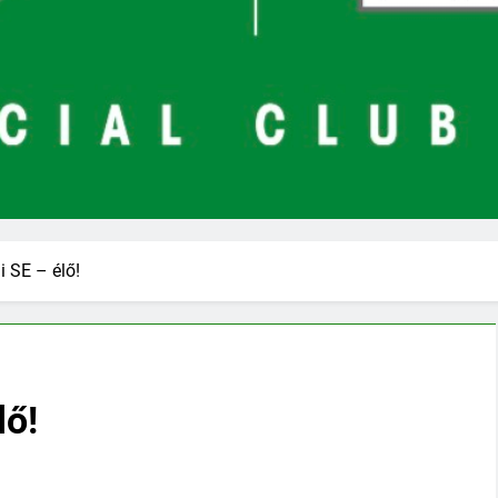
i SE – élő!
lő!