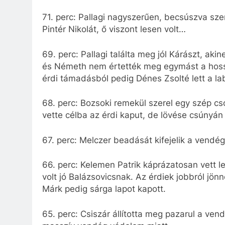
71. perc: Pallagi nagyszerűen, becsúszva sze
Pintér Nikolát, ő viszont lesen volt…
69. perc: Pallagi találta meg jól Kárászt, a
és Németh nem értették meg egymást a hossz
érdi támadásból pedig Dénes Zsolté lett a la
68. perc: Bozsoki remekül szerel egy szép c
vette célba az érdi kaput, de lövése csúnyán
67. perc: Melczer beadását kifejelik a vendég
66. perc: Kelemen Patrik káprázatosan vett l
volt jó Balázsovicsnak. Az érdiek jobbról jö
Márk pedig sárga lapot kapott.
65. perc: Csiszár állította meg pazarul a ve