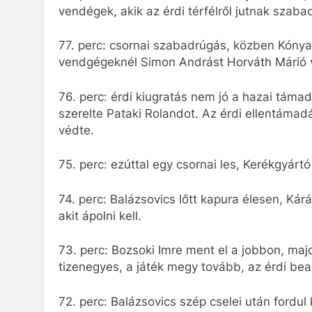
vendégek, akik az érdi térfélről jutnak szab
77. perc: csornai szabadrúgás, közben Kónya
vendgégeknél Simon Andrást Horváth Márió v
76. perc: érdi kiugratás nem jó a hazai támad
szerelte Pataki Rolandot. Az érdi ellentámad
védte.
75. perc: ezúttal egy csornai les, Kerékgyárt
74. perc: Balázsovics lőtt kapura élesen, Kárá
akit ápolni kell.
73. perc: Bozsoki Imre ment el a jobbon, maj
tizenegyes, a játék megy tovább, az érdi bea
72. perc: Balázsovics szép cselei után fordul 