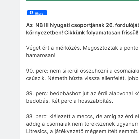
Share
Az NB III Nyugati csoportjának 26. fordulójá
környezetben! Cikkünk folyamatosan frissül!
Véget ért a mérkőzés. Megosztoztak a ponto
hamarosan!
90. perc: nem sikerül összehozni a csornaiak
csúszik, Németh húzta vissza ellenfelét, jobb
89. perc: bedobáshoz jut az érdi alapvonal k
bedobás. Két perc a hosszabbítás.
88. perc: kiélezett a meccs, de amíg az érdiek
addig a csornaiak nem törekszenek ugyanerr
Litresics, a játékvezető mégsem ítélt semmit