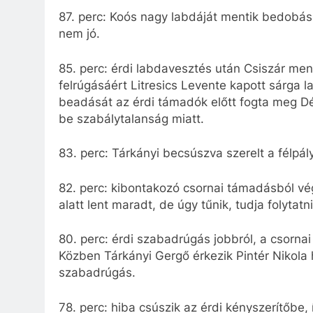
87. perc: Koós nagy labdáját mentik bedobás
nem jó.
85. perc: érdi labdavesztés után Csiszár men
felrúgásáért Litresics Levente kapott sárga l
beadását az érdi támadók előtt fogta meg Dé
be szabálytalanság miatt.
83. perc: Tárkányi becsúszva szerelt a félpá
82. perc: kibontakozó csornai támadásból vé
alatt lent maradt, de úgy tűnik, tudja folytatni
80. perc: érdi szabadrúgás jobbról, a csornai
Közben Tárkányi Gergő érkezik Pintér Nikola h
szabadrúgás.
78. perc: hiba csúszik az érdi kényszerítőbe,