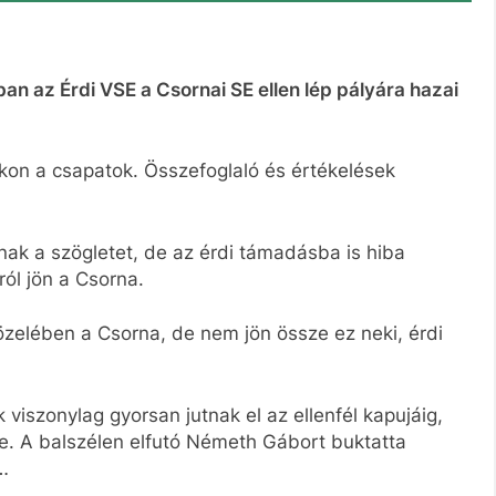
ban az Érdi VSE a Csornai SE ellen lép pályára hazai
kon a csapatok. Összefoglaló és értékelések
nak a szögletet, de az érdi támadásba is hiba
ról jön a Csorna.
özelében a Csorna, de nem jön össze ez neki, érdi
 viszonylag gyorsan jutnak el az ellenfél kapujáig,
e. A balszélen elfutó Németh Gábort buktatta
…