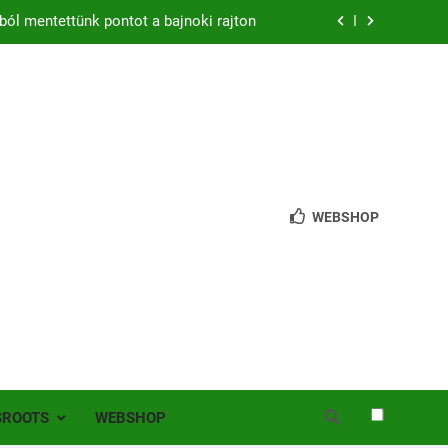
ból mentettünk pontot a bajnoki rajton
zon – hazai pályán rajtol az Érdi VSE!
bb mint 200 játékos lépett pályára Érden
 jutottunk tovább a MOL Magyar Kupában
ból mentettünk pontot a bajnoki rajton
WEBSHOP
zon – hazai pályán rajtol az Érdi VSE!
bb mint 200 játékos lépett pályára Érden
SROOTS
WEBSHOP