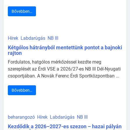
Bővebben…
Hírek
Labdarúgás
NB III
Kétgólos hátrányból mentettünk pontot a bajnoki
rajton
Fordulatos, hatgólos mérkőzéssel kezdte meg
szereplését az Érdi VSE a 2026/27-es NB III Dél-Nyugati
csoportjában. A Novák Ferenc Érdi Sportközpontban ...
Bővebben…
beharangozó
Hírek
Labdarúgás
NB III
Kezdődik a 2026–2027-es szezon – hazai pályán