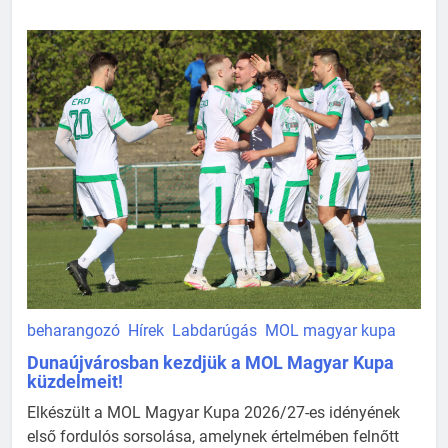
beharangozó
Hírek
Labdarúgás
MOL magyar kupa
Dunaújvárosban kezdjük a MOL Magyar Kupa
küzdelmeit!
Elkészült a MOL Magyar Kupa 2026/27-es idényének
első fordulós sorsolása, amelynek értelmében felnőtt