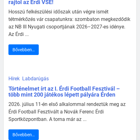
rajtol az Érdi VSE!
Hosszú felkészülési időszak után végre ismét
tétmérkőzés vár csapatunkra: szombaton megkezdődik
az NB III Nyugati csoportjának 2026–2027-es idénye.
Az Érdi ...
Bővebben…
Hírek
Labdarúgás
Történelmet írt az I. Érdi Football Fesztivál –
több mint 200 játékos lépett pályára Érden
2026. július 11-én első alkalommal rendeztük meg az
Érdi Football Fesztivált a Novák Ferenc Érdi
Sportközpontban. A torna már az ...
Bővebben…