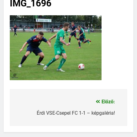
IMG_1696
Előző:
Bejegyzés
navigáció
Érdi VSE-Csepel FC 1-1 – képgaléria!