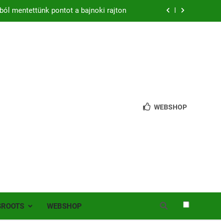
ból mentettünk pontot a bajnoki rajton
zon – hazai pályán rajtol az Érdi VSE!
bb mint 200 játékos lépett pályára Érden
 jutottunk tovább a MOL Magyar Kupában
ból mentettünk pontot a bajnoki rajton
WEBSHOP
zon – hazai pályán rajtol az Érdi VSE!
bb mint 200 játékos lépett pályára Érden
SROOTS
WEBSHOP