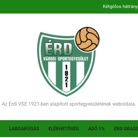
Kétgólos hátrány
Kezdődik a 2026–2027-es sze
Történelmet írt az I. Érdi Football Fesztivál – tö
Ellenfelünk visszalépése miatt játék nélkül
Kétgólos hátrány
Kezdődik a 2026–2027-es sze
Történelmet írt az I. Érdi Football Fesztivál – tö
Az Érdi VSE 1921-ben alapított sportegyesületének weboldala.
LABDARÚGÁS
ELÉRHETŐSÉG
ADÓ 1%
ÉRD GRAS