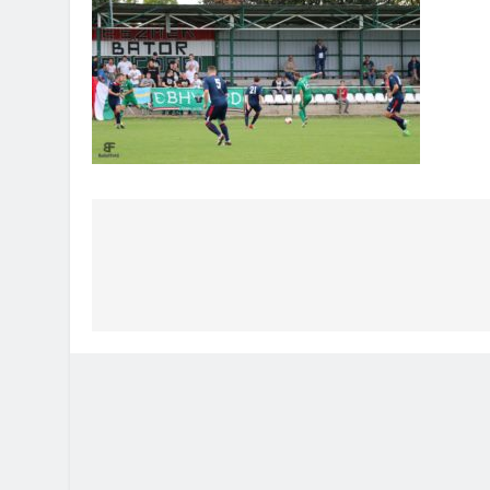
Bejegyzés
navigáció