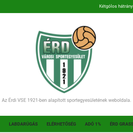
Kétgólos hátrány
Kezdődik a 2026–2027-es sze
Történelmet írt az I. Érdi Football Fesztivál – tö
Ellenfelünk visszalépése miatt játék nélkül
Kétgólos hátrány
Kezdődik a 2026–2027-es sze
Történelmet írt az I. Érdi Football Fesztivál – tö
Az Érdi VSE 1921-ben alapított sportegyesületének weboldala.
LABDARÚGÁS
ELÉRHETŐSÉG
ADÓ 1%
ÉRD GRAS