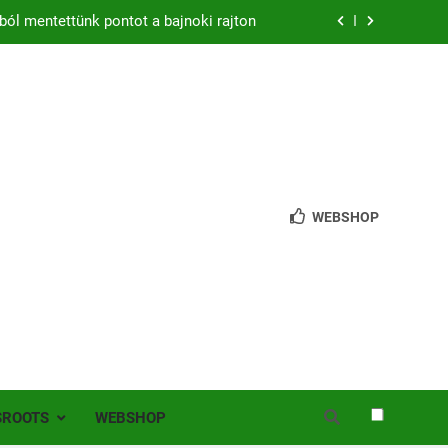
ból mentettünk pontot a bajnoki rajton
zon – hazai pályán rajtol az Érdi VSE!
bb mint 200 játékos lépett pályára Érden
 jutottunk tovább a MOL Magyar Kupában
ból mentettünk pontot a bajnoki rajton
WEBSHOP
zon – hazai pályán rajtol az Érdi VSE!
bb mint 200 játékos lépett pályára Érden
SROOTS
WEBSHOP