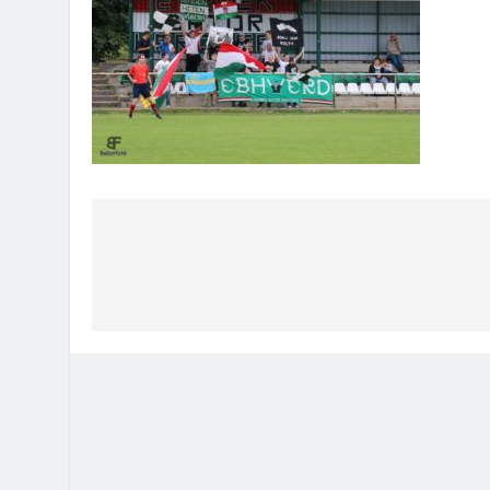
Bejegyzés
navigáció