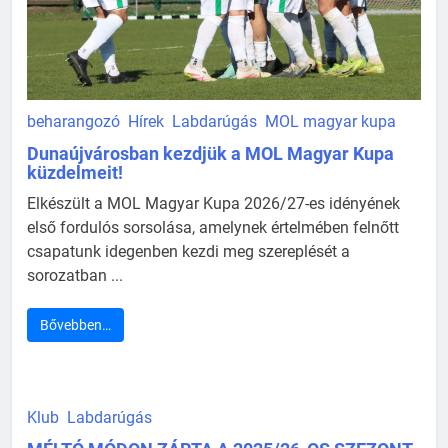
beharangozó
Hírek
Labdarúgás
MOL magyar kupa
Dunaújvárosban kezdjük a MOL Magyar Kupa
küzdelmeit!
Elkészült a MOL Magyar Kupa 2026/27-es idényének
első fordulós sorsolása, amelynek értelmében felnőtt
csapatunk idegenben kezdi meg szereplését a
sorozatban ...
Bővebben…
Klub
Labdarúgás