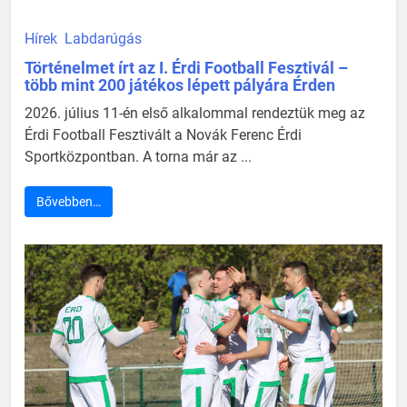
Hírek
Labdarúgás
Történelmet írt az I. Érdi Football Fesztivál –
több mint 200 játékos lépett pályára Érden
2026. július 11-én első alkalommal rendeztük meg az
Érdi Football Fesztivált a Novák Ferenc Érdi
Sportközpontban. A torna már az ...
Bővebben…