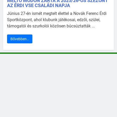
MÉLTÓ MÓDON ZÁRTA A 2025/26-OS SZEZONT
AZ ÉRDI VSE CSALÁDI NAPJA
Június 27-én ismét megtelt élettel a Novák Ferenc Érdi
Sportközpont, ahol klubunk játékosai, edzői, szülei,
támogatói és szurkolói közösen búcsúztatták ...
Bővebben…