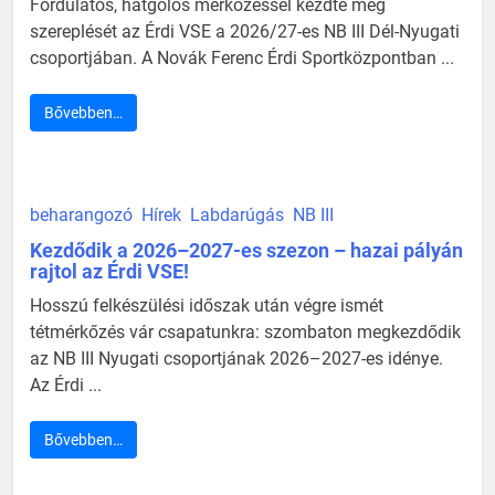
Fordulatos, hatgólos mérkőzéssel kezdte meg
szereplését az Érdi VSE a 2026/27-es NB III Dél-Nyugati
csoportjában. A Novák Ferenc Érdi Sportközpontban ...
Bővebben…
beharangozó
Hírek
Labdarúgás
NB III
Kezdődik a 2026–2027-es szezon – hazai pályán
rajtol az Érdi VSE!
Hosszú felkészülési időszak után végre ismét
tétmérkőzés vár csapatunkra: szombaton megkezdődik
az NB III Nyugati csoportjának 2026–2027-es idénye.
Az Érdi ...
Bővebben…