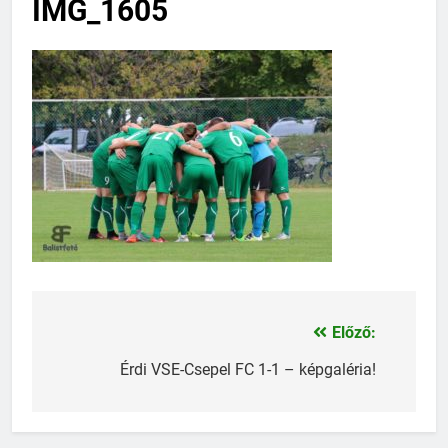
IMG_1605
Előző:
Bejegyzés
navigáció
Érdi VSE-Csepel FC 1-1 – képgaléria!