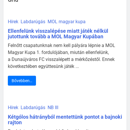
Grid
Hírek
Labdarúgás
MOL magyar kupa
Ellenfelünk visszalépése miatt játék nélkül
jutottunk tovább a MOL Magyar Kupában
Felnőtt csapatunknak nem kell pályára lépnie a MOL
Magyar Kupa 1. fordulójában, miután ellenfelünk,
a Dunaújváros FC visszalépett a mérkőzéstől. Ennek
következtében együttesünk játék ...
Bővebben…
Hírek
Labdarúgás
NB III
Kétgólos hátrányból mentettünk pontot a bajnoki
rajton