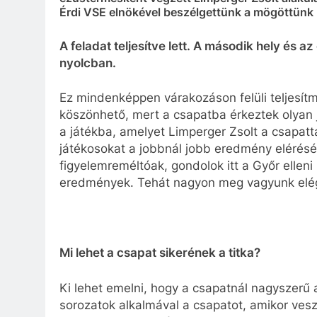
Érdi VSE elnökével beszélgettünk a mögöttünk h
A feladat teljesítve lett. A második hely és a
nyolcban.
Ez mindenképpen várakozáson felüli teljesítm
köszönhető, mert a csapatba érkeztek olyan 
a játékba, amelyet Limperger Zsolt a csapatta
játékosokat a jobbnál jobb eredmény elérés
figyelemreméltóak, gondolok itt a Győr elleni 
eredmények. Tehát nagyon meg vagyunk elég
Mi lehet a csapat sikerének a titka?
Ki lehet emelni, hogy a csapatnál nagyszerű a
sorozatok alkalmával a csapatot, amikor vesz