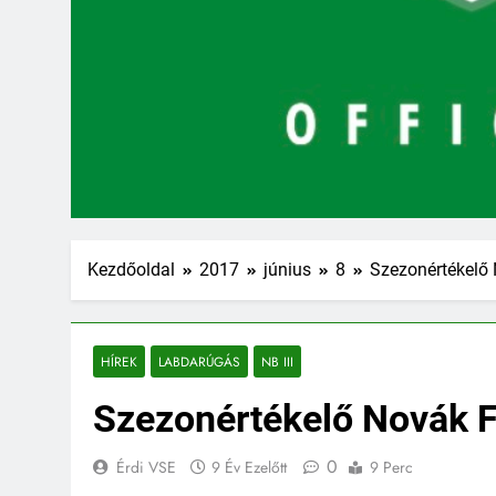
Kezdőoldal
2017
június
8
Szezonértékelő 
HÍREK
LABDARÚGÁS
NB III
Szezonértékelő Novák F
0
Érdi VSE
9 Év Ezelőtt
9 Perc