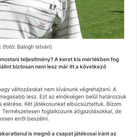
(fotó: Balogh István)
 mostani teljesítmény? A keret kis mértékben fog
álint biztosan nem lesz már itt a következő
 nagy változásokat nem kívánunk végrehajtani. A
 magasabb lesz. Ezt az elnökségen belül határozzuk
 elérése. Két játékosunkat elbúcsúztattuk. Bízom
 Természetesen foglalkozunk átigazolásokkal, de
essen erről beszélni.
akaratlanul is megnő a csapat játékosai iránt az