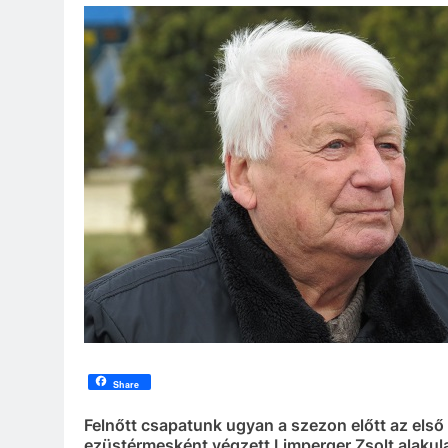
Share
Felnőtt csapatunk ugyan a szezon előtt az első 
ezüstérmesként végzett Limperger Zsolt alakula