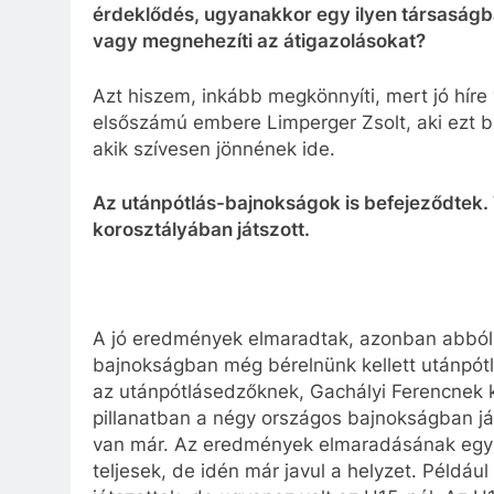
érdeklődés, ugyanakkor egy ilyen társaságb
vagy megnehezíti az átigazolásokat?
Azt hiszem, inkább megkönnyíti, mert jó hír
elsőszámú embere Limperger Zsolt, aki ezt bi
akik szívesen jönnének ide.
Az utánpótlás-bajnokságok is befejeződtek. 
korosztályában játszott.
A jó eredmények elmaradtak, azonban abból a
bajnokságban még bérelnünk kellett utánpótl
az utánpótlásedzőknek, Gachályi Ferencnek k
pillanatban a négy országos bajnokságban já
van már. Az eredmények elmaradásának egyik
teljesek, de idén már javul a helyzet. Példá