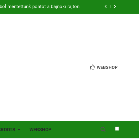
ból mentettünk pontot a bajnoki rajton
zon – hazai pályán rajtol az Érdi VSE!
bb mint 200 játékos lépett pályára Érden
 jutottunk tovább a MOL Magyar Kupában
ból mentettünk pontot a bajnoki rajton
WEBSHOP
zon – hazai pályán rajtol az Érdi VSE!
bb mint 200 játékos lépett pályára Érden
SROOTS
WEBSHOP