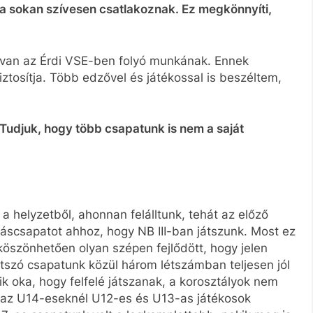
a sokan szívesen csatlakoznak. Ez megkönnyíti,
e van az Érdi VSE-ben folyó munkának. Ennek
ztosítja. Több edzővel és játékossal is beszéltem,
Tudjuk, hogy több csapatunk is nem a saját
 helyzetből, ahonnan felálltunk, tehát az előző
áscsapatot ahhoz, hogy NB III-ban játszunk. Most ez
öszönhetően olyan szépen fejlődött, hogy jelen
tszó csapatunk közül három létszámban teljesen jól
 oka, hogy felfelé játszanak, a korosztályok nem
ul az U14-eseknél U12-es és U13-as játékosok