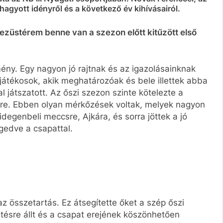
agyott idényről és a következő év kihívásairól.
z ezüstérem benne van a szezon előtt kitűzött első
ény. Egy nagyon jó rajtnak és az igazolásainknak
játékosok, akik meghatározóak és bele illettek abba
l játszatott. Az őszi szezon szinte kötelezte a
ére. Ebben olyan mérkőzések voltak, melyek nagyon
idegenbeli meccsre, Ajkára, és sorra jöttek a jó
edve a csapattal.
z összetartás. Ez átsegítette őket a szép őszi
tésre állt és a csapat erejének köszönhetően