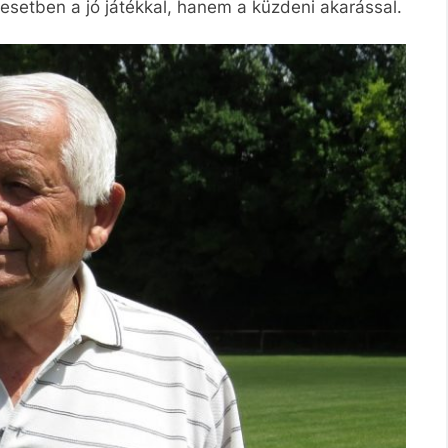
setben a jó játékkal, hanem a küzdeni akarással.