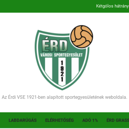
Kétgólos hátrány
Kezdődik a 2026–2027-es sze
Történelmet írt az I. Érdi Football Fesztivál – tö
Ellenfelünk visszalépése miatt játék nélkül
Kétgólos hátrány
Kezdődik a 2026–2027-es sze
Történelmet írt az I. Érdi Football Fesztivál – tö
Az Érdi VSE 1921-ben alapított sportegyesületének weboldala.
LABDARÚGÁS
ELÉRHETŐSÉG
ADÓ 1%
ÉRD GRAS