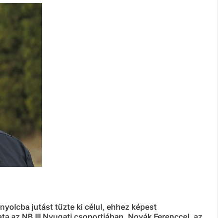
nyolcba jutást tűzte ki célul, ehhez képest
ta az NB III Nyugati csoportjában. Novák Ferenccel, az