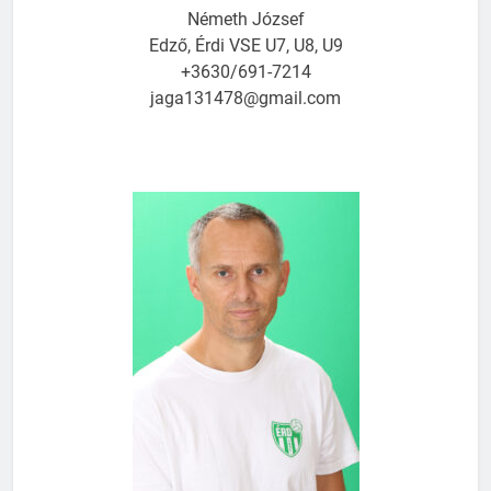
Németh József
Edző, Érdi VSE U7, U8, U9
+3630/691-7214
jaga131478@gmail.com