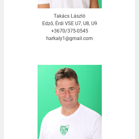
Takács László
Edző, Érdi VSE U7, U8, U9
+3670/375-0545
harkaly1@gmail.com