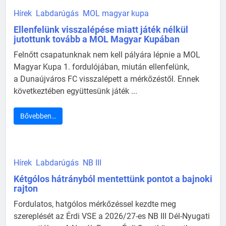
Hírek
Labdarúgás
MOL magyar kupa
Ellenfelünk visszalépése miatt játék nélkül
jutottunk tovább a MOL Magyar Kupában
Felnőtt csapatunknak nem kell pályára lépnie a MOL
Magyar Kupa 1. fordulójában, miután ellenfelünk,
a Dunaújváros FC visszalépett a mérkőzéstől. Ennek
következtében együttesünk játék ...
Bővebben…
Hírek
Labdarúgás
NB III
Kétgólos hátrányból mentettünk pontot a bajnoki
rajton
Fordulatos, hatgólos mérkőzéssel kezdte meg
szereplését az Érdi VSE a 2026/27-es NB III Dél-Nyugati