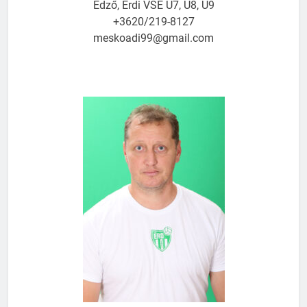
Edző, Érdi VSE U7, U8, U9
+3620/219-8127
meskoadi99@gmail.com