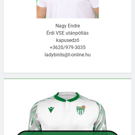
Nagy Endre
Érdi VSE utánpótlás
kapusedző
+3620/979-3035
ladybirds@t-online.hu