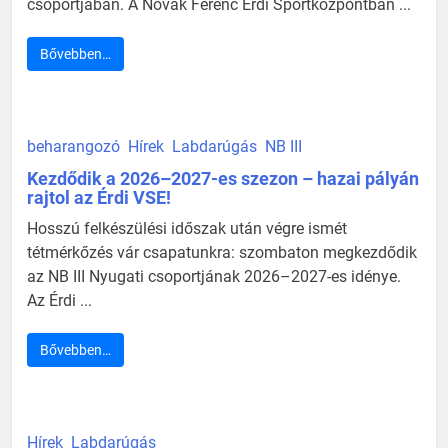
csoportjában. A Novák Ferenc Érdi Sportközpontban ...
Bővebben…
beharangozó
Hírek
Labdarúgás
NB III
Kezdődik a 2026–2027-es szezon – hazai pályán
rajtol az Érdi VSE!
Hosszú felkészülési időszak után végre ismét
tétmérkőzés vár csapatunkra: szombaton megkezdődik
az NB III Nyugati csoportjának 2026–2027-es idénye.
Az Érdi ...
Bővebben…
Hírek
Labdarúgás