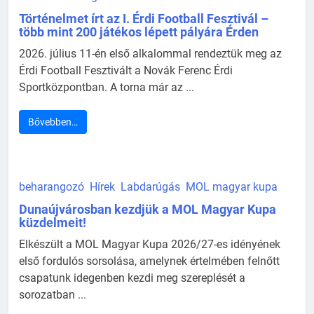
Történelmet írt az I. Érdi Football Fesztivál –
több mint 200 játékos lépett pályára Érden
2026. július 11-én első alkalommal rendeztük meg az
Érdi Football Fesztivált a Novák Ferenc Érdi
Sportközpontban. A torna már az ...
Bővebben…
beharangozó
Hírek
Labdarúgás
MOL magyar kupa
Dunaújvárosban kezdjük a MOL Magyar Kupa
küzdelmeit!
Elkészült a MOL Magyar Kupa 2026/27-es idényének
első fordulós sorsolása, amelynek értelmében felnőtt
csapatunk idegenben kezdi meg szereplését a
sorozatban ...