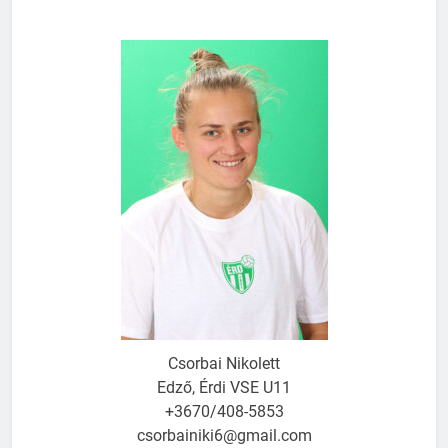
Csorbai Nikolett
Edző, Érdi VSE U11
+3670/408-5853
csorbainiki6@gmail.com