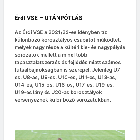
Érdi VSE – UTÁNPÓTLÁS
Az Érdi VSE a 2021/22-es idényben tíz
különböző korosztályos csapatot működtet,
melyek nagy része a kültéri kis- és nagypályás
sorozatok mellett a minél több
tapasztalatszerzés és fejlődés miatt számos
futsalbajnokságban is szerepel. Jelenleg U7-
es, U8-as, U9-es, U10-es, U11-es, U13-as,
U14-es, U15-ös, U16-os, U17-es, U19-es,
U19-es lány és U20-as korosztályok
versenyeznek különböző sorozatokban.