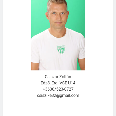
Csiszár Zoltán
Edző, Érdi VSE U14
+3630/523-0727
csiszike82@gmail.com