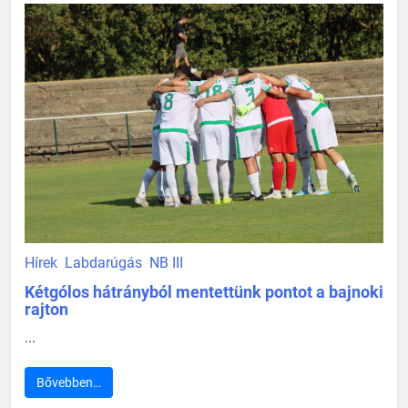
Hírek
Labdarúgás
NB III
Kétgólos hátrányból mentettünk pontot a bajnoki
rajton
...
Bővebben…