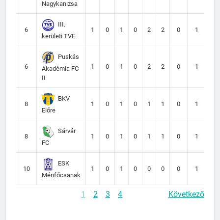
Nagykanizsa
III.
6
1
0
1
0
2
2
0
1
kerületi TVE
Puskás
6
1
0
1
0
2
2
0
1
Akadémia FC
II
BKV
8
1
0
1
0
1
1
0
1
Előre
Sárvár
8
1
0
1
0
1
1
0
1
FC
ESK
10
1
0
1
0
0
0
0
1
Ménfőcsanak
1
2
3
4
Következő