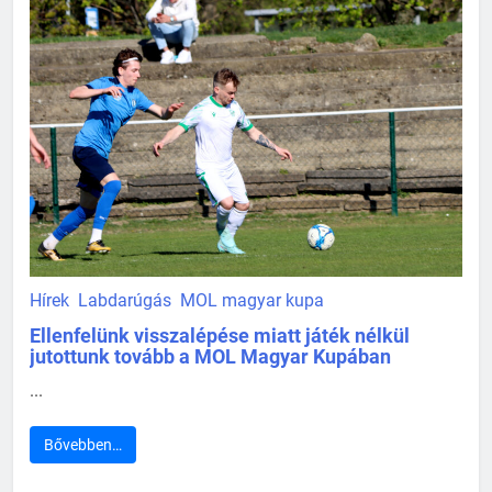
Hírek
Labdarúgás
MOL magyar kupa
Ellenfelünk visszalépése miatt játék nélkül
jutottunk tovább a MOL Magyar Kupában
...
Bővebben…