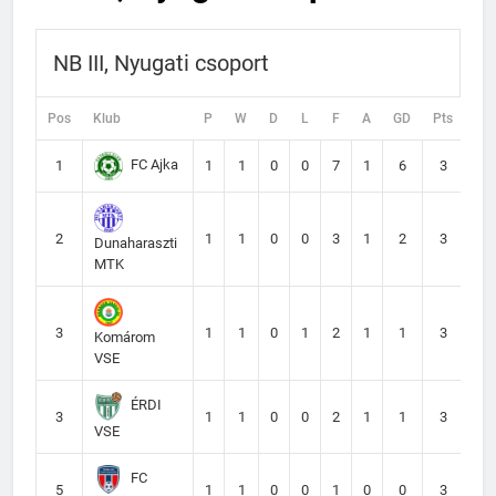
NB III, Nyugati csoport
Pos
Klub
P
W
D
L
F
A
GD
Pts
FC Ajka
1
1
1
0
0
7
1
6
3
2
1
1
0
0
3
1
2
3
Dunaharaszti
MTK
3
1
1
0
1
2
1
1
3
Komárom
VSE
ÉRDI
3
1
1
0
0
2
1
1
3
VSE
FC
5
1
1
0
0
1
0
0
3