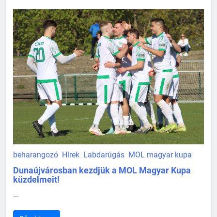
beharangozó
Hírek
Labdarúgás
MOL magyar kupa
Dunaújvárosban kezdjük a MOL Magyar Kupa
küzdelmeit!
...