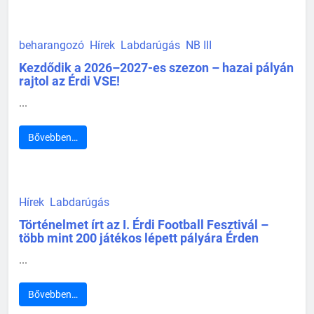
beharangozó
Hírek
Labdarúgás
NB III
Kezdődik a 2026–2027-es szezon – hazai pályán
rajtol az Érdi VSE!
...
Bővebben…
Hírek
Labdarúgás
Történelmet írt az I. Érdi Football Fesztivál –
több mint 200 játékos lépett pályára Érden
...
Bővebben…