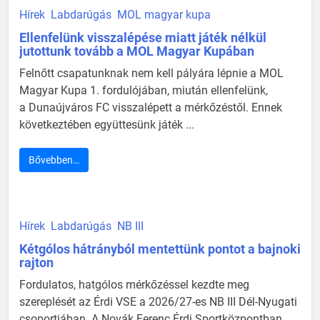
Hírek
Labdarúgás
MOL magyar kupa
Ellenfelünk visszalépése miatt játék nélkül
jutottunk tovább a MOL Magyar Kupában
Felnőtt csapatunknak nem kell pályára lépnie a MOL
Magyar Kupa 1. fordulójában, miután ellenfelünk,
a Dunaújváros FC visszalépett a mérkőzéstől. Ennek
következtében együttesünk játék ...
Bővebben…
Hírek
Labdarúgás
NB III
Kétgólos hátrányból mentettünk pontot a bajnoki
rajton
Fordulatos, hatgólos mérkőzéssel kezdte meg
szereplését az Érdi VSE a 2026/27-es NB III Dél-Nyugati
csoportjában. A Novák Ferenc Érdi Sportközpontban ...