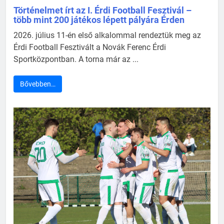
Történelmet írt az I. Érdi Football Fesztivál –
több mint 200 játékos lépett pályára Érden
2026. július 11-én első alkalommal rendeztük meg az
Érdi Football Fesztivált a Novák Ferenc Érdi
Sportközpontban. A torna már az ...
Bővebben…