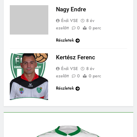
Nagy Endre
Érdi VSE
8 év
ezelőtt
0
0 perc
Részletek
Kertész Ferenc
Érdi VSE
8 év
ezelőtt
0
0 perc
Részletek