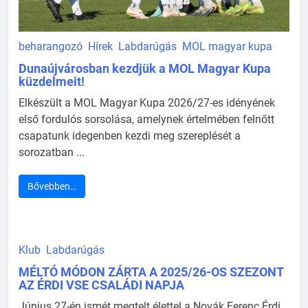
beharangozó
Hírek
Labdarúgás
MOL magyar kupa
Dunaújvárosban kezdjük a MOL Magyar Kupa
küzdelmeit!
Elkészült a MOL Magyar Kupa 2026/27-es idényének
első fordulós sorsolása, amelynek értelmében felnőtt
csapatunk idegenben kezdi meg szereplését a
sorozatban ...
Bővebben…
Klub
Labdarúgás
MÉLTÓ MÓDON ZÁRTA A 2025/26-OS SZEZONT
AZ ÉRDI VSE CSALÁDI NAPJA
Június 27-én ismét megtelt élettel a Novák Ferenc Érdi