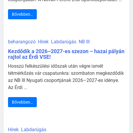
Bővebben…
beharangozó
Hírek
Labdarúgás
NB III
Kezdődik a 2026–2027-es szezon – hazai pályán
rajtol az Érdi VSE!
Hosszú felkészülési időszak után végre ismét
tétmérkőzés vár csapatunkra: szombaton megkezdődik
az NB III Nyugati csoportjának 2026–2027-es idénye.
Az Érdi ...
Bővebben…
Hírek
Labdarúgás