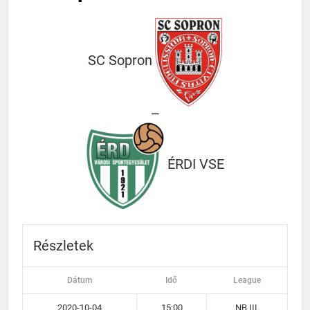
SC Sopron
—
ÉRDI VSE
Részletek
Dátum
Idő
League
2020-10-04
15:00
NB III.