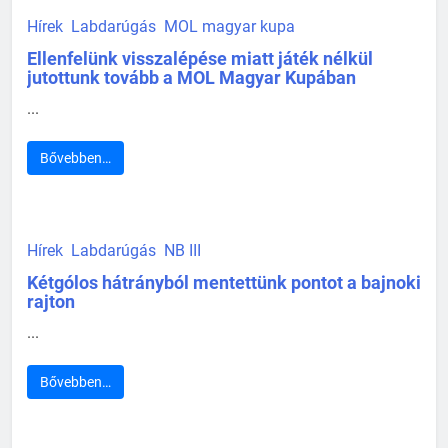
Hírek
Labdarúgás
MOL magyar kupa
Ellenfelünk visszalépése miatt játék nélkül
jutottunk tovább a MOL Magyar Kupában
...
Bővebben…
Hírek
Labdarúgás
NB III
Kétgólos hátrányból mentettünk pontot a bajnoki
rajton
...
Bővebben…