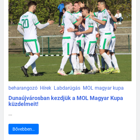
beharangozó
Hírek
Labdarúgás
MOL magyar kupa
Dunaújvárosban kezdjük a MOL Magyar Kupa
küzdelmeit!
...
Bővebben…