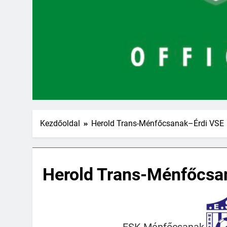
Kezdőoldal
Herold Trans-Ménfőcsanak–Érdi VSE
Herold Trans-Ménfőcsa
ESK Ménfőcsanak