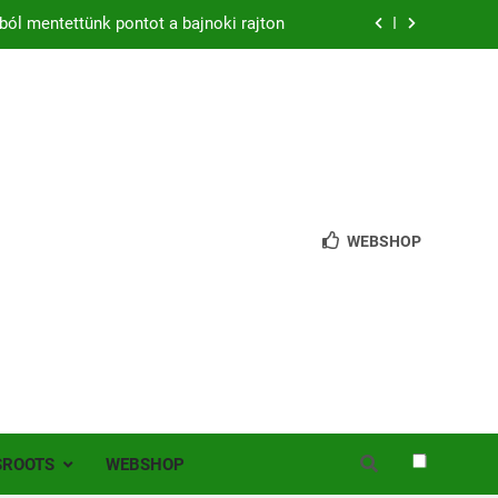
ból mentettünk pontot a bajnoki rajton
zon – hazai pályán rajtol az Érdi VSE!
bb mint 200 játékos lépett pályára Érden
 jutottunk tovább a MOL Magyar Kupában
ból mentettünk pontot a bajnoki rajton
WEBSHOP
zon – hazai pályán rajtol az Érdi VSE!
bb mint 200 játékos lépett pályára Érden
SROOTS
WEBSHOP