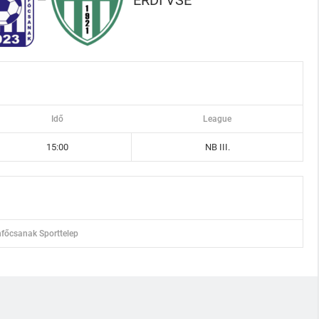
—
Idő
League
15:00
NB III.
főcsanak Sporttelep