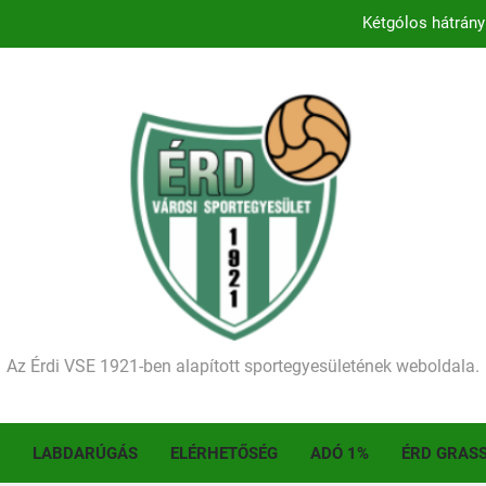
Kétgólos hátrány
Kezdődik a 2026–2027-es sze
Történelmet írt az I. Érdi Football Fesztivál – tö
Ellenfelünk visszalépése miatt játék nélkül
Kétgólos hátrány
Kezdődik a 2026–2027-es sze
Történelmet írt az I. Érdi Football Fesztivál – tö
Az Érdi VSE 1921-ben alapított sportegyesületének weboldala.
LABDARÚGÁS
ELÉRHETŐSÉG
ADÓ 1%
ÉRD GRAS