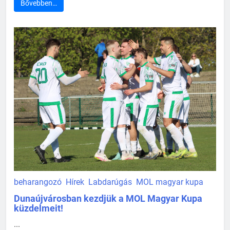
Bővebben…
beharangozó
Hírek
Labdarúgás
MOL magyar kupa
Dunaújvárosban kezdjük a MOL Magyar Kupa
küzdelmeit!
...