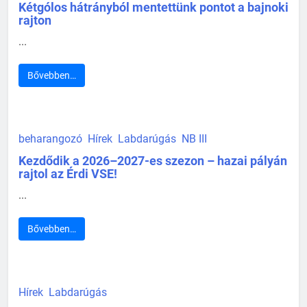
Kétgólos hátrányból mentettünk pontot a bajnoki
rajton
...
Bővebben…
beharangozó
Hírek
Labdarúgás
NB III
Kezdődik a 2026–2027-es szezon – hazai pályán
rajtol az Érdi VSE!
...
Bővebben…
Hírek
Labdarúgás