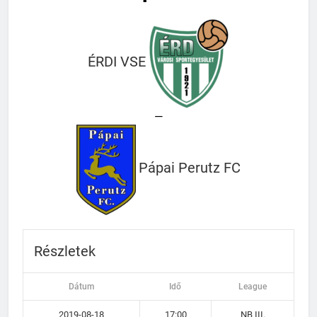
ÉRDI VSE
—
Pápai Perutz FC
Részletek
Dátum
Idő
League
2019-08-18
17:00
NB III.