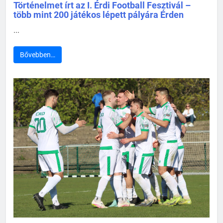
Történelmet írt az I. Érdi Football Fesztivál –
több mint 200 játékos lépett pályára Érden
...
Bővebben…