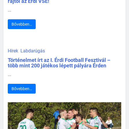
rajtol az Érdi VSE!
...
Bővebben…
Hírek
Labdarúgás
Történelmet írt az I. Érdi Football Fesztivál –
több mint 200 játékos lépett pályára Érden
...
Bővebben…