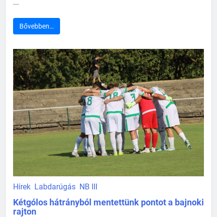
...
Bővebben…
Hírek
Labdarúgás
NB III
Kétgólos hátrányból mentettünk pontot a bajnoki
rajton