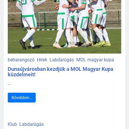
beharangozó
Hírek
Labdarúgás
MOL magyar kupa
Dunaújvárosban kezdjük a MOL Magyar Kupa
küzdelmeit!
...
Bővebben…
Klub
Labdarúgás