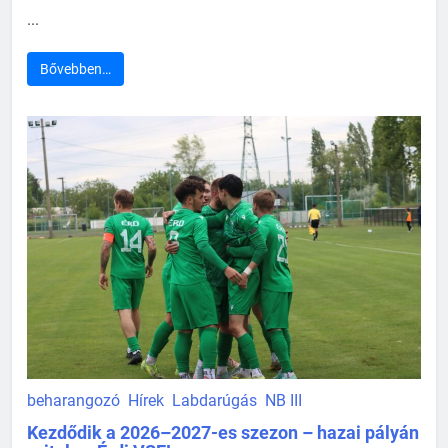
...
Bővebben…
beharangozó
Hírek
Labdarúgás
NB III
Kezdődik a 2026–2027-es szezon – hazai pályán