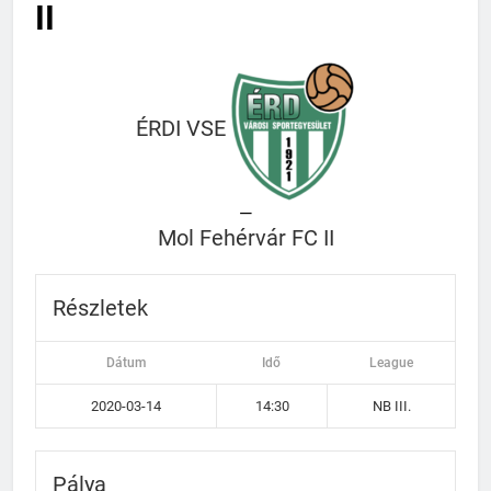
II
ÉRDI VSE
—
Mol Fehérvár FC II
Részletek
Dátum
Idő
League
2020-03-14
14:30
NB III.
Pálya