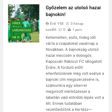
Győzelem az utolsó hazai
bajnokin!
Érdi VSE
3 hónap
HÍREK
ezelőtt
0
1 perc
LABDARÚGÁS
Kellemetlen, esős, hideg idő
NB III
várta a csapatokat vasárnap a
Novákban. A bajnokság utolsó
hazai meccsén a dobogós
Kaposvári Rákóczi FC látogatott
Érdre. A forduló előtt
ellenfelünknek még volt esélye a
bajnoki cím megszerzésére is,
számunkra egy sikerrel
megvívott mérkőzéssel a
tabellán való előrébb lépés volt a
tét. Ennek tudatában
vezetőedzőnk a Kertész—