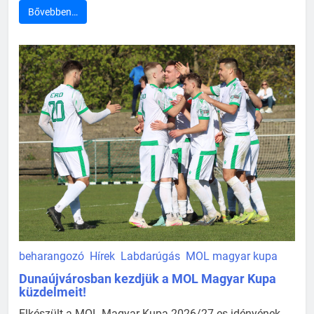
Bővebben…
beharangozó
Hírek
Labdarúgás
MOL magyar kupa
Dunaújvárosban kezdjük a MOL Magyar Kupa
küzdelmeit!
Elkészült a MOL Magyar Kupa 2026/27-es idényének