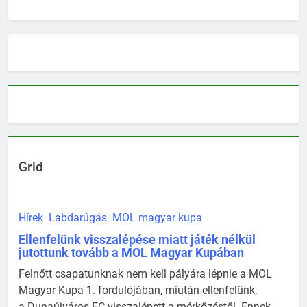
Grid
Hírek
Labdarúgás
MOL magyar kupa
Ellenfelünk visszalépése miatt játék nélkül
jutottunk tovább a MOL Magyar Kupában
Felnőtt csapatunknak nem kell pályára lépnie a MOL
Magyar Kupa 1. fordulójában, miután ellenfelünk,
a Dunaújváros FC visszalépett a mérkőzéstől. Ennek