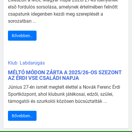
első fordulós sorsolása, amelynek értelmében felnőtt
csapatunk idegenben kezdi meg szereplését a
sorozatban ...
Bővebben…
Klub
Labdarúgás
MÉLTÓ MÓDON ZÁRTA A 2025/26-OS SZEZONT
AZ ÉRDI VSE CSALÁDI NAPJA
Június 27-én ismét megtelt élettel a Novák Ferenc Érdi
Sportközpont, ahol klubunk játékosai, edzői, szülei,
támogatói és szurkolói közösen búcsúztatták ...
Bővebben…