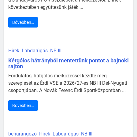
következtében együttesünk játék ...
Bővebben…
Hírek
Labdarúgás
NB III
Kétgólos hátrányból mentettünk pontot a bajnoki
rajton
Fordulatos, hatgólos mérkőzéssel kezdte meg
szereplését az Érdi VSE a 2026/27-es NB III Dél-Nyugati
csoportjában. A Novák Ferenc Érdi Sportközpontban ...
Bővebben…
beharangozó
Hírek
Labdarúgás
NB III