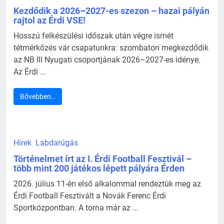
Kezdődik a 2026–2027-es szezon – hazai pályán
rajtol az Érdi VSE!
Hosszú felkészülési időszak után végre ismét
tétmérkőzés vár csapatunkra: szombaton megkezdődik
az NB III Nyugati csoportjának 2026–2027-es idénye.
Az Érdi ...
Bővebben…
Hírek
Labdarúgás
Történelmet írt az I. Érdi Football Fesztivál –
több mint 200 játékos lépett pályára Érden
2026. július 11-én első alkalommal rendeztük meg az
Érdi Football Fesztivált a Novák Ferenc Érdi
Sportközpontban. A torna már az ...