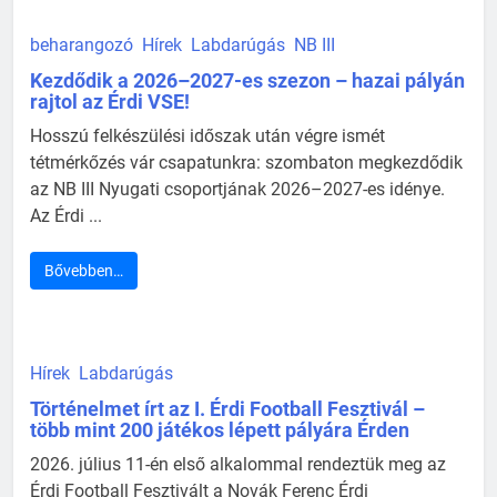
beharangozó
Hírek
Labdarúgás
NB III
Kezdődik a 2026–2027-es szezon – hazai pályán
rajtol az Érdi VSE!
Hosszú felkészülési időszak után végre ismét
tétmérkőzés vár csapatunkra: szombaton megkezdődik
az NB III Nyugati csoportjának 2026–2027-es idénye.
Az Érdi ...
Bővebben…
Hírek
Labdarúgás
Történelmet írt az I. Érdi Football Fesztivál –
több mint 200 játékos lépett pályára Érden
2026. július 11-én első alkalommal rendeztük meg az
Érdi Football Fesztivált a Novák Ferenc Érdi