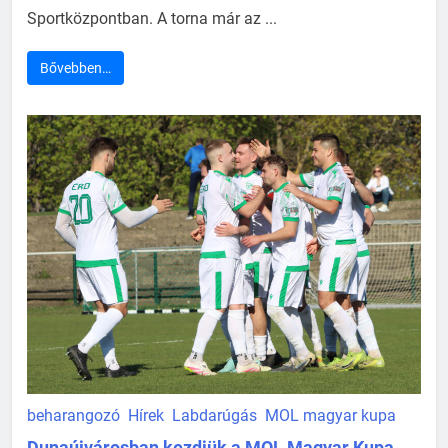
Sportközpontban. A torna már az ...
Bővebben…
beharangozó
Hírek
Labdarúgás
MOL magyar kupa
Dunaújvárosban kezdjük a MOL Magyar Kupa