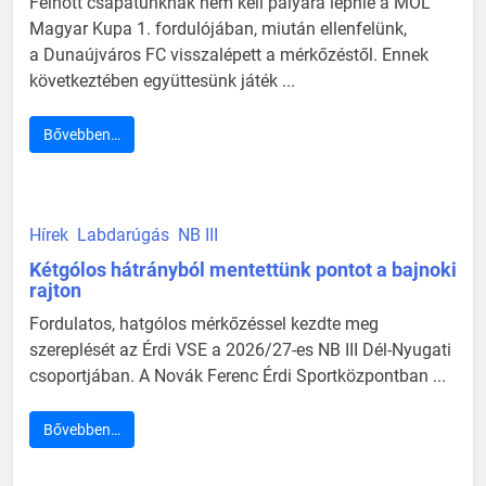
Felnőtt csapatunknak nem kell pályára lépnie a MOL
Magyar Kupa 1. fordulójában, miután ellenfelünk,
a Dunaújváros FC visszalépett a mérkőzéstől. Ennek
következtében együttesünk játék ...
Bővebben…
Hírek
Labdarúgás
NB III
Kétgólos hátrányból mentettünk pontot a bajnoki
rajton
Fordulatos, hatgólos mérkőzéssel kezdte meg
szereplését az Érdi VSE a 2026/27-es NB III Dél-Nyugati
csoportjában. A Novák Ferenc Érdi Sportközpontban ...
Bővebben…