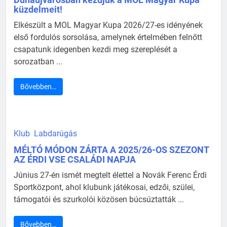
küzdelmeit!
Elkészült a MOL Magyar Kupa 2026/27-es idényének
első fordulós sorsolása, amelynek értelmében felnőtt
csapatunk idegenben kezdi meg szereplését a
sorozatban ...
Bővebben…
Klub
Labdarúgás
MÉLTÓ MÓDON ZÁRTA A 2025/26-OS SZEZONT
AZ ÉRDI VSE CSALÁDI NAPJA
Június 27-én ismét megtelt élettel a Novák Ferenc Érdi
Sportközpont, ahol klubunk játékosai, edzői, szülei,
támogatói és szurkolói közösen búcsúztatták ...
Bővebben…