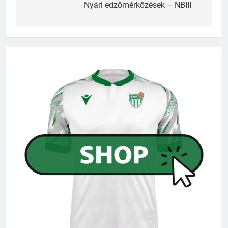
navigáció
Nyári edzőmérkőzések – NBIII