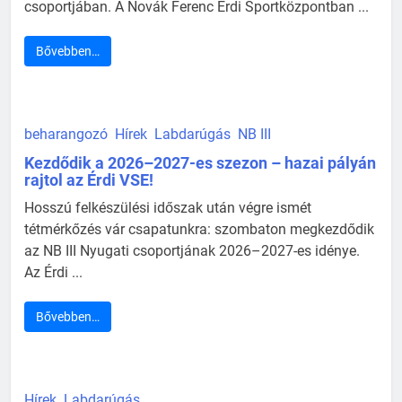
csoportjában. A Novák Ferenc Érdi Sportközpontban ...
Bővebben…
beharangozó
Hírek
Labdarúgás
NB III
Kezdődik a 2026–2027-es szezon – hazai pályán
rajtol az Érdi VSE!
Hosszú felkészülési időszak után végre ismét
tétmérkőzés vár csapatunkra: szombaton megkezdődik
az NB III Nyugati csoportjának 2026–2027-es idénye.
Az Érdi ...
Bővebben…
Hírek
Labdarúgás