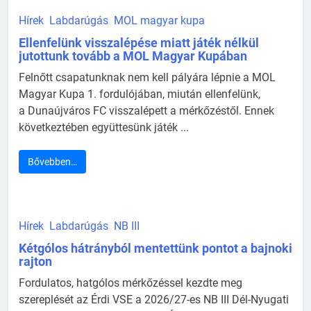
Hírek
Labdarúgás
MOL magyar kupa
Ellenfelünk visszalépése miatt játék nélkül
jutottunk tovább a MOL Magyar Kupában
Felnőtt csapatunknak nem kell pályára lépnie a MOL
Magyar Kupa 1. fordulójában, miután ellenfelünk,
a Dunaújváros FC visszalépett a mérkőzéstől. Ennek
következtében együttesünk játék ...
Bővebben…
Hírek
Labdarúgás
NB III
Kétgólos hátrányból mentettünk pontot a bajnoki
rajton
Fordulatos, hatgólos mérkőzéssel kezdte meg
szereplését az Érdi VSE a 2026/27-es NB III Dél-Nyugati