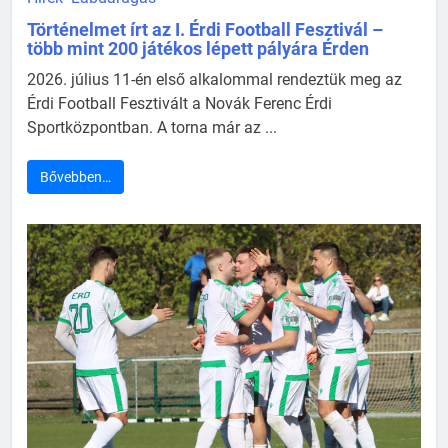
Történelmet írt az I. Érdi Football Fesztivál –
több mint 200 játékos lépett pályára Érden
2026. július 11-én első alkalommal rendeztük meg az
Érdi Football Fesztivált a Novák Ferenc Érdi
Sportközpontban. A torna már az ...
Bővebben…