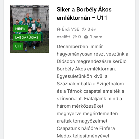
Siker a Borbély Ákos
emléktornán – U11
Érdi VSE
3 év
HÍREK
ezelőtt
0
1 perc
LABDARÚGÁS
Decemberben immár
U11
hagyományosan részt veszünk a
Diósdon megrendezésre kerülő
Borbély Ákos emléktornán.
Egyesületünkön kívül a
Százhalombatta a Szigethalom
és a Tárnok csapatai emelték a
színvonalat. Fiataljaink mind a
három mérkőzésüket
megnyerve megérdemelten
arattak tornagyőzelmet.
Csapatunk hálóőre Finfera
Medox teljesítményével