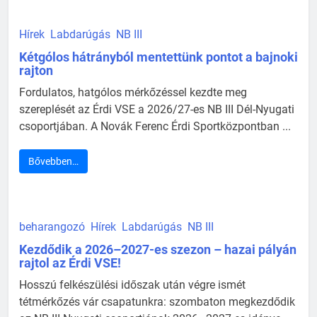
Hírek
Labdarúgás
NB III
Kétgólos hátrányból mentettünk pontot a bajnoki
rajton
Fordulatos, hatgólos mérkőzéssel kezdte meg
szereplését az Érdi VSE a 2026/27-es NB III Dél-Nyugati
csoportjában. A Novák Ferenc Érdi Sportközpontban ...
Bővebben…
beharangozó
Hírek
Labdarúgás
NB III
Kezdődik a 2026–2027-es szezon – hazai pályán
rajtol az Érdi VSE!
Hosszú felkészülési időszak után végre ismét
tétmérkőzés vár csapatunkra: szombaton megkezdődik