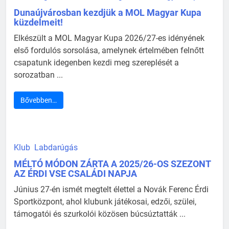
Dunaújvárosban kezdjük a MOL Magyar Kupa
küzdelmeit!
Elkészült a MOL Magyar Kupa 2026/27-es idényének
első fordulós sorsolása, amelynek értelmében felnőtt
csapatunk idegenben kezdi meg szereplését a
sorozatban ...
Bővebben…
Klub
Labdarúgás
MÉLTÓ MÓDON ZÁRTA A 2025/26-OS SZEZONT
AZ ÉRDI VSE CSALÁDI NAPJA
Június 27-én ismét megtelt élettel a Novák Ferenc Érdi
Sportközpont, ahol klubunk játékosai, edzői, szülei,
támogatói és szurkolói közösen búcsúztatták ...