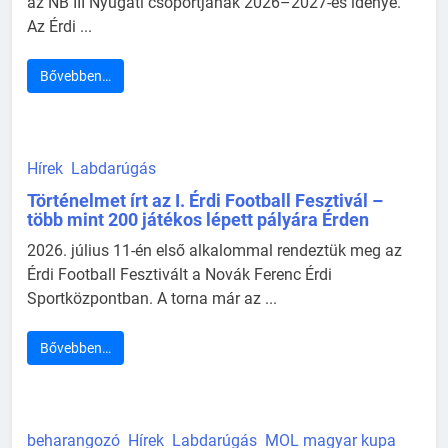
az NB III Nyugati csoportjának 2026–2027-es idénye.
Az Érdi ...
Bővebben…
Hírek
Labdarúgás
Történelmet írt az I. Érdi Football Fesztivál –
több mint 200 játékos lépett pályára Érden
2026. július 11-én első alkalommal rendeztük meg az
Érdi Football Fesztivált a Novák Ferenc Érdi
Sportközpontban. A torna már az ...
Bővebben…
beharangozó
Hírek
Labdarúgás
MOL magyar kupa