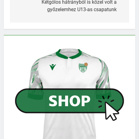
navigáció
Kétgólos hátrányból is közel volt a
győzelemhez U13-as csapatunk