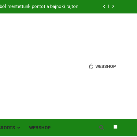
zon – hazai pályán rajtol az Érdi VSE!
bb mint 200 játékos lépett pályára Érden
 jutottunk tovább a MOL Magyar Kupában
ból mentettünk pontot a bajnoki rajton
zon – hazai pályán rajtol az Érdi VSE!
WEBSHOP
bb mint 200 játékos lépett pályára Érden
SROOTS
WEBSHOP