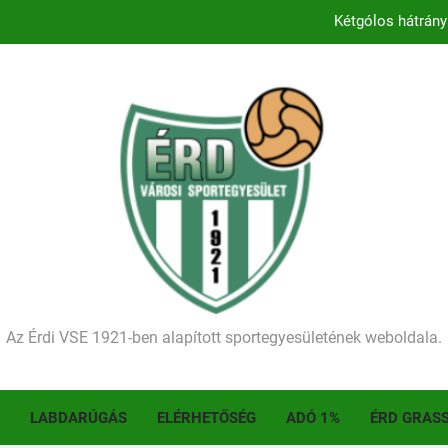
Kezdődik a 2026–2027-es sze
Történelmet írt az I. Érdi Football Fesztivál – tö
Ellenfelünk visszalépése miatt játék nélkül
Kétgólos hátrány
Kezdődik a 2026–2027-es sze
Történelmet írt az I. Érdi Football Fesztivál – tö
Az Érdi VSE 1921-ben alapított sportegyesületének weboldala.
LABDARÚGÁS
ELÉRHETŐSÉG
ADÓ 1%
ÉRD GRAS