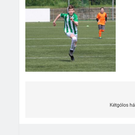
Bejegyzés
navigáció
Kétgólos há