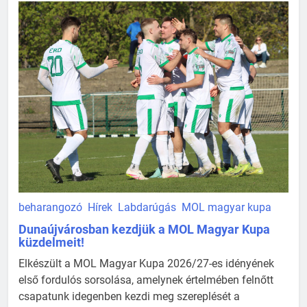
beharangozó
Hírek
Labdarúgás
MOL magyar kupa
Dunaújvárosban kezdjük a MOL Magyar Kupa
küzdelmeit!
Elkészült a MOL Magyar Kupa 2026/27-es idényének
első fordulós sorsolása, amelynek értelmében felnőtt
csapatunk idegenben kezdi meg szereplését a