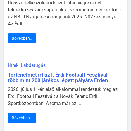
Hosszú felkészülési időszak után végre ismét
tétmérkőzés vár csapatunkra: szombaton megkezdődik
az NB III Nyugati csoportjának 2026–2027-es idénye.
Az Érdi ...
Bővebben…
Hírek
Labdarúgás
Történelmet írt az I. Érdi Football Fesztivál –
több mint 200 játékos lépett pályára Érden
2026. július 11-én első alkalommal rendeztük meg az
Érdi Football Fesztivált a Novák Ferenc Érdi
Sportközpontban. A torna már az ...
Bővebben…