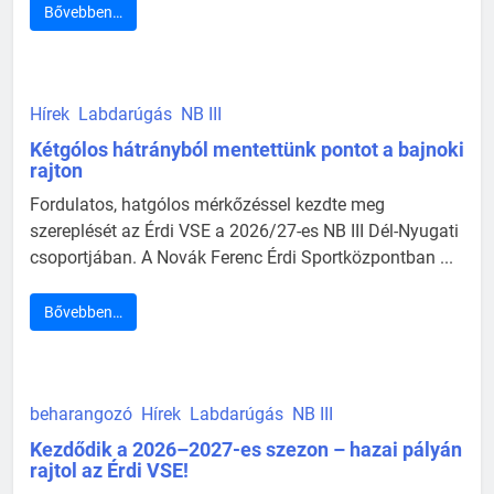
Bővebben…
Hírek
Labdarúgás
NB III
Kétgólos hátrányból mentettünk pontot a bajnoki
rajton
Fordulatos, hatgólos mérkőzéssel kezdte meg
szereplését az Érdi VSE a 2026/27-es NB III Dél-Nyugati
csoportjában. A Novák Ferenc Érdi Sportközpontban ...
Bővebben…
beharangozó
Hírek
Labdarúgás
NB III
Kezdődik a 2026–2027-es szezon – hazai pályán
rajtol az Érdi VSE!