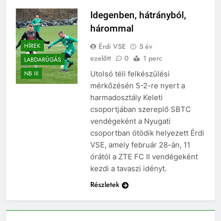
Idegenben, hátrányból,
hárommal
Érdi VSE
5 év
HÍREK
ezelőtt
0
1 perc
LABDARÚGÁS
Utolsó téli felkészülési
NB III
mérkőzésén 5-2-re nyert a
harmadosztály Keleti
csoportjában szereplő SBTC
vendégeként a Nyugati
csoportban ötödik helyezett Érdi
VSE, amely február 28-án, 11
órától a ZTE FC II vendégeként
kezdi a tavaszi idényt.
Részletek