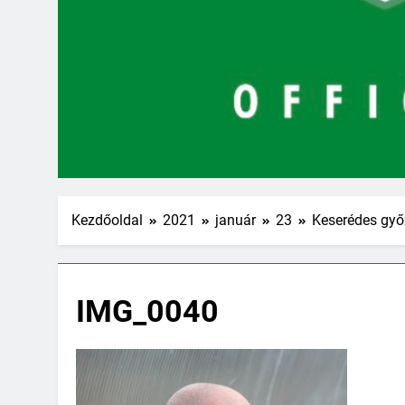
Kezdőoldal
2021
január
23
Keserédes gy
IMG_0040