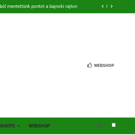
ból mentettünk pontot a bajnoki rajton
zon – hazai pályán rajtol az Érdi VSE!
bb mint 200 játékos lépett pályára Érden
 jutottunk tovább a MOL Magyar Kupában
ból mentettünk pontot a bajnoki rajton
WEBSHOP
zon – hazai pályán rajtol az Érdi VSE!
bb mint 200 játékos lépett pályára Érden
SROOTS
WEBSHOP