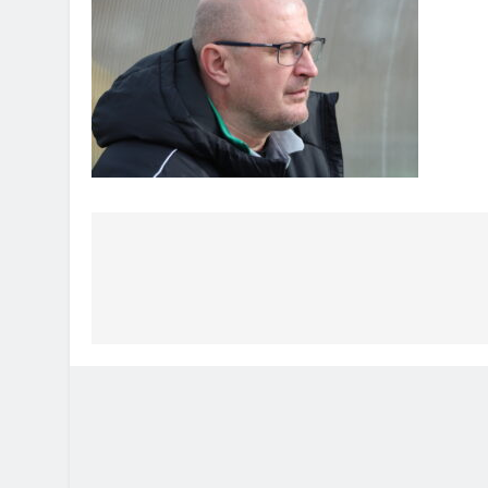
Bejegyzés
navigáció