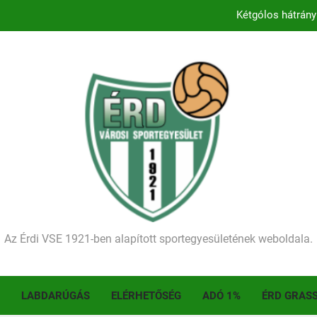
Kétgólos hátrány
Kezdődik a 2026–2027-es sze
Történelmet írt az I. Érdi Football Fesztivál – tö
Ellenfelünk visszalépése miatt játék nélkül
Kétgólos hátrány
Kezdődik a 2026–2027-es sze
Történelmet írt az I. Érdi Football Fesztivál – tö
Az Érdi VSE 1921-ben alapított sportegyesületének weboldala.
LABDARÚGÁS
ELÉRHETŐSÉG
ADÓ 1%
ÉRD GRAS