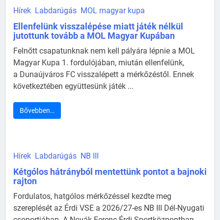
Hírek
Labdarúgás
MOL magyar kupa
Ellenfelünk visszalépése miatt játék nélkül
jutottunk tovább a MOL Magyar Kupában
Felnőtt csapatunknak nem kell pályára lépnie a MOL
Magyar Kupa 1. fordulójában, miután ellenfelünk,
a Dunaújváros FC visszalépett a mérkőzéstől. Ennek
következtében együttesünk játék ...
Bővebben…
Hírek
Labdarúgás
NB III
Kétgólos hátrányból mentettünk pontot a bajnoki
rajton
Fordulatos, hatgólos mérkőzéssel kezdte meg
szereplését az Érdi VSE a 2026/27-es NB III Dél-Nyugati
csoportjában. A Novák Ferenc Érdi Sportközpontban ...