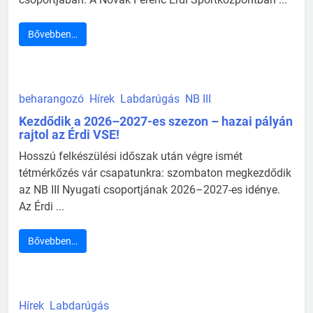
Bővebben…
beharangozó
Hírek
Labdarúgás
NB III
Kezdődik a 2026–2027-es szezon – hazai pályán
rajtol az Érdi VSE!
Hosszú felkészülési időszak után végre ismét
tétmérkőzés vár csapatunkra: szombaton megkezdődik
az NB III Nyugati csoportjának 2026–2027-es idénye.
Az Érdi ...
Bővebben…
Hírek
Labdarúgás