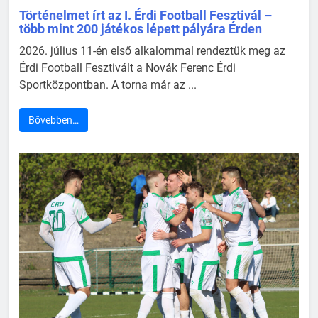
Történelmet írt az I. Érdi Football Fesztivál –
több mint 200 játékos lépett pályára Érden
2026. július 11-én első alkalommal rendeztük meg az
Érdi Football Fesztivált a Novák Ferenc Érdi
Sportközpontban. A torna már az ...
Bővebben…