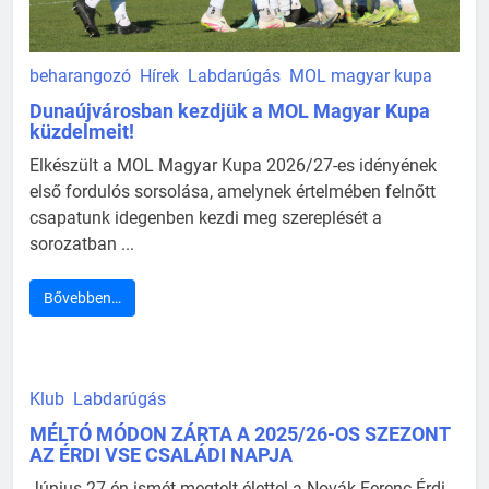
beharangozó
Hírek
Labdarúgás
MOL magyar kupa
Dunaújvárosban kezdjük a MOL Magyar Kupa
küzdelmeit!
Elkészült a MOL Magyar Kupa 2026/27-es idényének
első fordulós sorsolása, amelynek értelmében felnőtt
csapatunk idegenben kezdi meg szereplését a
sorozatban ...
Bővebben…
Klub
Labdarúgás
MÉLTÓ MÓDON ZÁRTA A 2025/26-OS SZEZONT
AZ ÉRDI VSE CSALÁDI NAPJA
Június 27-én ismét megtelt élettel a Novák Ferenc Érdi