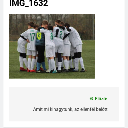
IMG_1632
Előző:
Bejegyzés
navigáció
Amit mi kihagytunk, az ellenfél belőtt