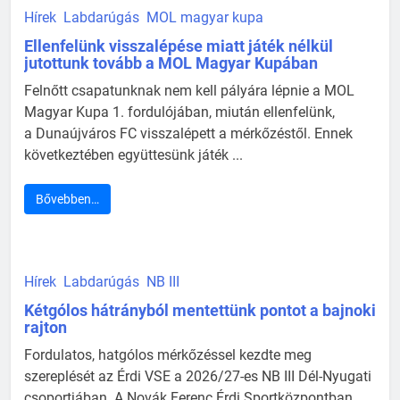
Hírek
Labdarúgás
MOL magyar kupa
Ellenfelünk visszalépése miatt játék nélkül
jutottunk tovább a MOL Magyar Kupában
Felnőtt csapatunknak nem kell pályára lépnie a MOL
Magyar Kupa 1. fordulójában, miután ellenfelünk,
a Dunaújváros FC visszalépett a mérkőzéstől. Ennek
következtében együttesünk játék ...
Bővebben…
Hírek
Labdarúgás
NB III
Kétgólos hátrányból mentettünk pontot a bajnoki
rajton
Fordulatos, hatgólos mérkőzéssel kezdte meg
szereplését az Érdi VSE a 2026/27-es NB III Dél-Nyugati
csoportjában. A Novák Ferenc Érdi Sportközpontban ...