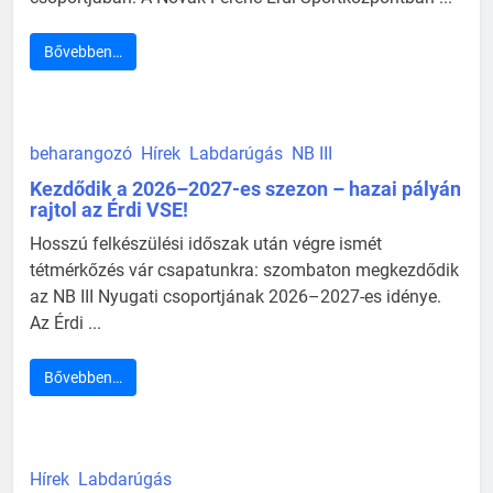
Bővebben…
beharangozó
Hírek
Labdarúgás
NB III
Kezdődik a 2026–2027-es szezon – hazai pályán
rajtol az Érdi VSE!
Hosszú felkészülési időszak után végre ismét
tétmérkőzés vár csapatunkra: szombaton megkezdődik
az NB III Nyugati csoportjának 2026–2027-es idénye.
Az Érdi ...
Bővebben…
Hírek
Labdarúgás