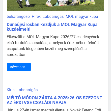
beharangozó
Hírek
Labdarúgás
MOL magyar kupa
Dunaújvárosban kezdjük a MOL Magyar Kupa
küzdelmeit!
Elkészült a MOL Magyar Kupa 2026/27-es idényének
első fordulós sorsolása, amelynek értelmében felnőtt
csapatunk idegenben kezdi meg szereplését a
sorozatban ...
Bővebben…
Klub
Labdarúgás
MÉLTÓ MÓDON ZÁRTA A 2025/26-OS SZEZONT
AZ ÉRDI VSE CSALÁDI NAPJA
Június 27-én ismét megtelt élettel a Novák Ferenc Érdi