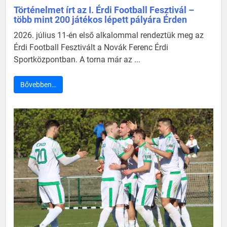
Történelmet írt az I. Érdi Football Fesztivál –
több mint 200 játékos lépett pályára Érden
2026. július 11-én első alkalommal rendeztük meg az
Érdi Football Fesztivált a Novák Ferenc Érdi
Sportközpontban. A torna már az ...
Bővebben…