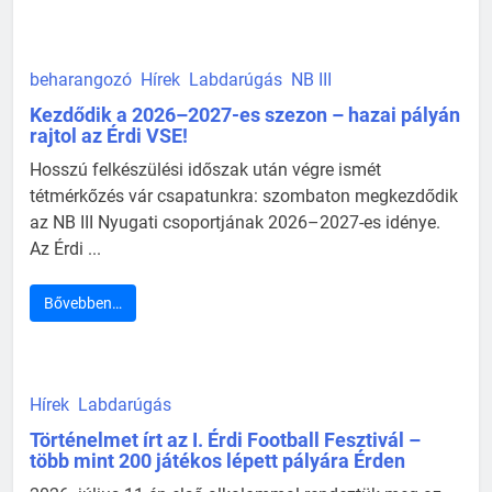
beharangozó
Hírek
Labdarúgás
NB III
Kezdődik a 2026–2027-es szezon – hazai pályán
rajtol az Érdi VSE!
Hosszú felkészülési időszak után végre ismét
tétmérkőzés vár csapatunkra: szombaton megkezdődik
az NB III Nyugati csoportjának 2026–2027-es idénye.
Az Érdi ...
Bővebben…
Hírek
Labdarúgás
Történelmet írt az I. Érdi Football Fesztivál –
több mint 200 játékos lépett pályára Érden