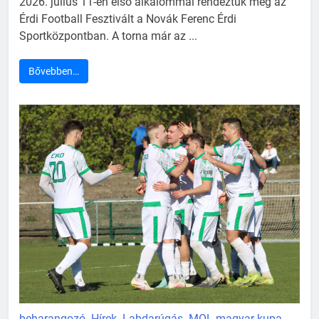
2026. július 11-én első alkalommal rendeztük meg az
Érdi Football Fesztivált a Novák Ferenc Érdi
Sportközpontban. A torna már az ...
Bővebben…
beharangozó
Hírek
Labdarúgás
MOL magyar kupa