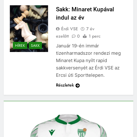
Sakk: Minaret Kupával
indul az év
Érdi VSE
7 év
ezelőtt
0
1 perc
Január 19-én immár
HÍREK
SAKK
tizenharmadszor rendezi meg
Minaret Kupa nyílt rapid
sakkversenyét az Érdi VSE az
Ercsi úti Sporttelepen.
Részletek