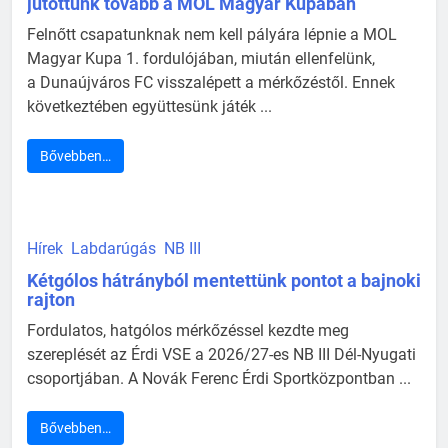
jutottunk tovább a MOL Magyar Kupában
Felnőtt csapatunknak nem kell pályára lépnie a MOL
Magyar Kupa 1. fordulójában, miután ellenfelünk,
a Dunaújváros FC visszalépett a mérkőzéstől. Ennek
következtében együttesünk játék ...
Bővebben…
Hírek
Labdarúgás
NB III
Kétgólos hátrányból mentettünk pontot a bajnoki
rajton
Fordulatos, hatgólos mérkőzéssel kezdte meg
szereplését az Érdi VSE a 2026/27-es NB III Dél-Nyugati
csoportjában. A Novák Ferenc Érdi Sportközpontban ...
Bővebben…