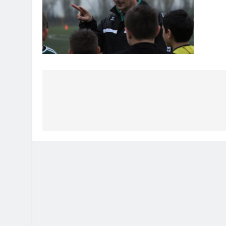
Bejegyzés
navigáció