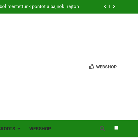
ból mentettünk pontot a bajnoki rajton
zon – hazai pályán rajtol az Érdi VSE!
bb mint 200 játékos lépett pályára Érden
 jutottunk tovább a MOL Magyar Kupában
ból mentettünk pontot a bajnoki rajton
WEBSHOP
zon – hazai pályán rajtol az Érdi VSE!
bb mint 200 játékos lépett pályára Érden
SROOTS
WEBSHOP