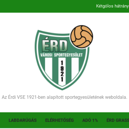
Kétgólos hátrány
Kezdődik a 2026–2027-es sze
Történelmet írt az I. Érdi Football Fesztivál – tö
Ellenfelünk visszalépése miatt játék nélkül
Kétgólos hátrány
Kezdődik a 2026–2027-es sze
Történelmet írt az I. Érdi Football Fesztivál – tö
Az Érdi VSE 1921-ben alapított sportegyesületének weboldala.
LABDARÚGÁS
ELÉRHETŐSÉG
ADÓ 1%
ÉRD GRAS