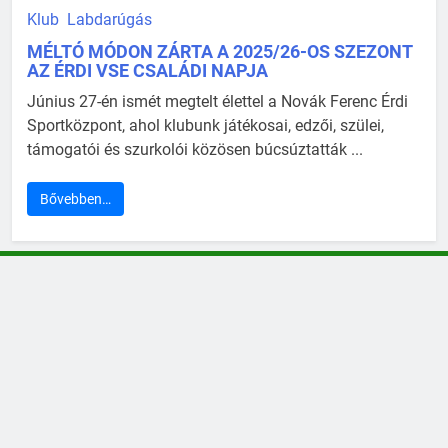
Klub
Labdarúgás
MÉLTÓ MÓDON ZÁRTA A 2025/26-OS SZEZONT
AZ ÉRDI VSE CSALÁDI NAPJA
Június 27-én ismét megtelt élettel a Novák Ferenc Érdi
Sportközpont, ahol klubunk játékosai, edzői, szülei,
támogatói és szurkolói közösen búcsúztatták ...
Bővebben…