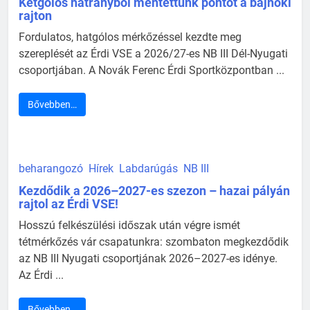
Kétgólos hátrányból mentettünk pontot a bajnoki
rajton
Fordulatos, hatgólos mérkőzéssel kezdte meg
szereplését az Érdi VSE a 2026/27-es NB III Dél-Nyugati
csoportjában. A Novák Ferenc Érdi Sportközpontban ...
Bővebben…
beharangozó
Hírek
Labdarúgás
NB III
Kezdődik a 2026–2027-es szezon – hazai pályán
rajtol az Érdi VSE!
Hosszú felkészülési időszak után végre ismét
tétmérkőzés vár csapatunkra: szombaton megkezdődik
az NB III Nyugati csoportjának 2026–2027-es idénye.
Az Érdi ...
Bővebben…