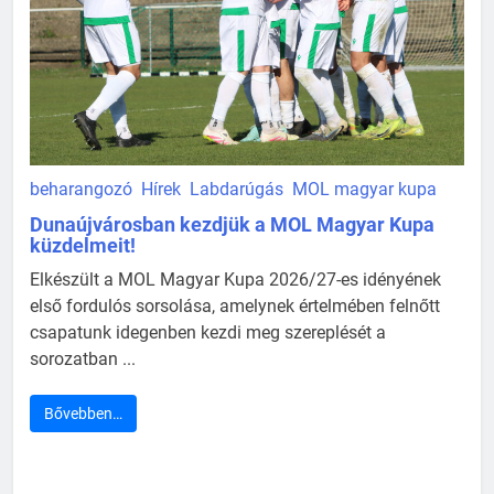
beharangozó
Hírek
Labdarúgás
MOL magyar kupa
Dunaújvárosban kezdjük a MOL Magyar Kupa
küzdelmeit!
Elkészült a MOL Magyar Kupa 2026/27-es idényének
első fordulós sorsolása, amelynek értelmében felnőtt
csapatunk idegenben kezdi meg szereplését a
sorozatban ...
Bővebben…