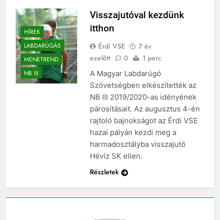
Visszajutóval kezdünk
itthon
HÍREK
Érdi VSE
7 év
LABDARÚGÁS
ezelőtt
0
1 perc
MENETREND
A Magyar Labdarúgó
NB III
Szövetségben elkészítették az
NB III 2019/2020-as idényének
párosításait. Az augusztus 4-én
rajtoló bajnokságot az Érdi VSE
hazai pályán kezdi meg a
harmadosztályba visszajutó
Hévíz SK ellen.
Részletek