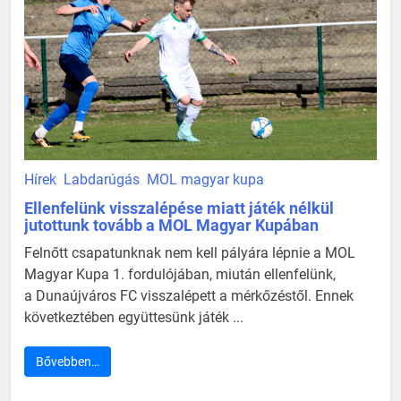
Hírek
Labdarúgás
MOL magyar kupa
Ellenfelünk visszalépése miatt játék nélkül
jutottunk tovább a MOL Magyar Kupában
Felnőtt csapatunknak nem kell pályára lépnie a MOL
Magyar Kupa 1. fordulójában, miután ellenfelünk,
a Dunaújváros FC visszalépett a mérkőzéstől. Ennek
következtében együttesünk játék ...
Bővebben…