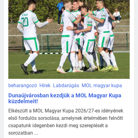
beharangozó
Hírek
Labdarúgás
MOL magyar kupa
Dunaújvárosban kezdjük a MOL Magyar Kupa
küzdelmeit!
Elkészült a MOL Magyar Kupa 2026/27-es idényének
első fordulós sorsolása, amelynek értelmében felnőtt
csapatunk idegenben kezdi meg szereplését a
sorozatban ...