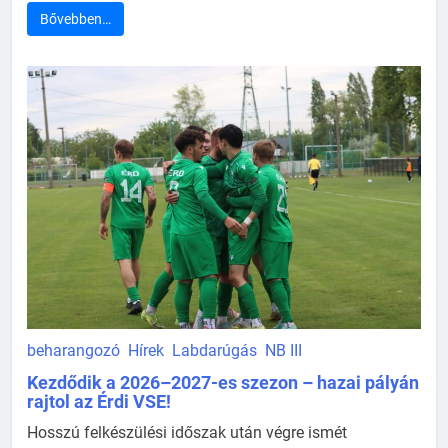
Bővebben…
beharangozó
Hírek
Labdarúgás
NB III
Kezdődik a 2026–2027-es szezon – hazai pályán
rajtol az Érdi VSE!
Hosszú felkészülési időszak után végre ismét