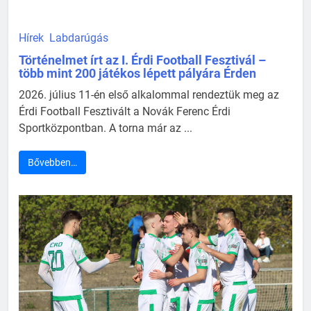
Hírek
Labdarúgás
Történelmet írt az I. Érdi Football Fesztivál –
több mint 200 játékos lépett pályára Érden
2026. július 11-én első alkalommal rendeztük meg az
Érdi Football Fesztivált a Novák Ferenc Érdi
Sportközpontban. A torna már az ...
Bővebben…