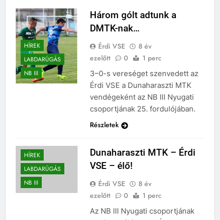
Három gólt adtunk a
DMTK-nak…
Érdi VSE
8 év
HÍREK
ezelőtt
0
1 perc
LABDARÚGÁS
3–0-s vereséget szenvedett az
NB III
Érdi VSE a Dunaharaszti MTK
vendégeként az NB III Nyugati
csoportjának 25. fordulójában.
Részletek
Dunaharaszti MTK – Érdi
HÍREK
VSE – élő!
LABDARÚGÁS
NB III
Érdi VSE
8 év
ezelőtt
0
1 perc
Az NB III Nyugati csoportjának