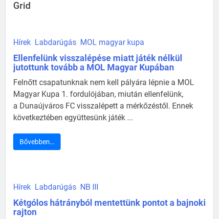
Grid
Hírek
Labdarúgás
MOL magyar kupa
Ellenfelünk visszalépése miatt játék nélkül
jutottunk tovább a MOL Magyar Kupában
Felnőtt csapatunknak nem kell pályára lépnie a MOL
Magyar Kupa 1. fordulójában, miután ellenfelünk,
a Dunaújváros FC visszalépett a mérkőzéstől. Ennek
következtében együttesünk játék ...
Bővebben…
Hírek
Labdarúgás
NB III
Kétgólos hátrányból mentettünk pontot a bajnoki
rajton