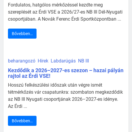
Fordulatos, hatgólos mérkőzéssel kezdte meg
szereplését az Érdi VSE a 2026/27-es NB III Dél-Nyugati
csoportjában. A Novák Ferenc Érdi Sportközpontban ...
Bővebben…
beharangozó
Hírek
Labdarúgás
NB III
Kezdődik a 2026–2027-es szezon – hazai pályán
rajtol az Érdi VSE!
Hosszú felkészülési időszak után végre ismét
tétmérkőzés vár csapatunkra: szombaton megkezdődik
az NB III Nyugati csoportjának 2026–2027-es idénye.
Az Érdi ...
Bővebben…