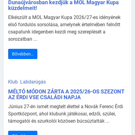
Dunaújvárosban kezdjük a MOL Magyar Kupa
küzdelmeit!
Elkészült a MOL Magyar Kupa 2026/27-es idényének
első fordulós sorsolása, amelynek értelmében felnőtt
csapatunk idegenben kezdi meg szereplését a
sorozatban ...
Bővebben…
Klub
Labdarúgás
MÉLTÓ MÓDON ZÁRTA A 2025/26-OS SZEZONT
AZ ÉRDI VSE CSALÁDI NAPJA
Június 27-én ismét megtelt élettel a Novák Ferenc Érdi
Sportközpont, ahol klubunk játékosai, edzői, szülei,
támogatói és szurkolói közösen búcsúztatták ...