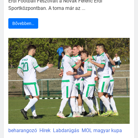
Érdi Football Fesztivált a Novák Ferenc Érdi
Sportközpontban. A torna már az ...
Bővebben…
beharangozó
Hírek
Labdarúgás
MOL magyar kupa