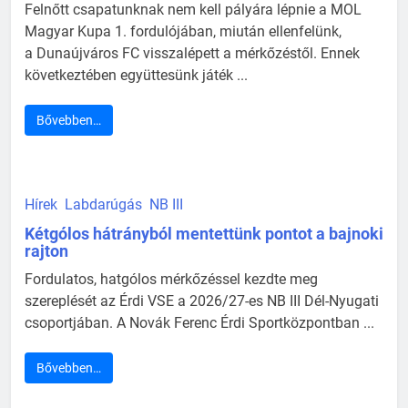
Felnőtt csapatunknak nem kell pályára lépnie a MOL
Magyar Kupa 1. fordulójában, miután ellenfelünk,
a Dunaújváros FC visszalépett a mérkőzéstől. Ennek
következtében együttesünk játék ...
Bővebben…
Hírek
Labdarúgás
NB III
Kétgólos hátrányból mentettünk pontot a bajnoki
rajton
Fordulatos, hatgólos mérkőzéssel kezdte meg
szereplését az Érdi VSE a 2026/27-es NB III Dél-Nyugati
csoportjában. A Novák Ferenc Érdi Sportközpontban ...
Bővebben…