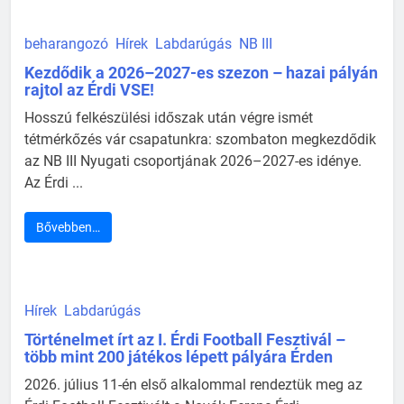
beharangozó
Hírek
Labdarúgás
NB III
Kezdődik a 2026–2027-es szezon – hazai pályán
rajtol az Érdi VSE!
Hosszú felkészülési időszak után végre ismét
tétmérkőzés vár csapatunkra: szombaton megkezdődik
az NB III Nyugati csoportjának 2026–2027-es idénye.
Az Érdi ...
Bővebben…
Hírek
Labdarúgás
Történelmet írt az I. Érdi Football Fesztivál –
több mint 200 játékos lépett pályára Érden
2026. július 11-én első alkalommal rendeztük meg az