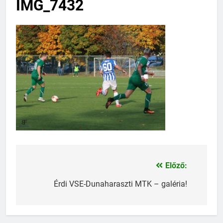
IMG_7432
Előző:
Bejegyzés
navigáció
Érdi VSE-Dunaharaszti MTK – galéria!