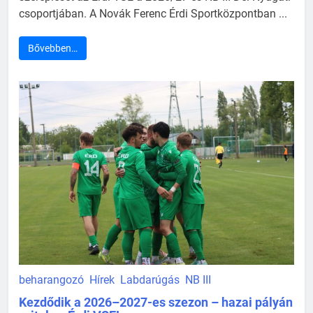
csoportjában. A Novák Ferenc Érdi Sportközpontban ...
Bővebben…
beharangozó
Hírek
Labdarúgás
NB III
Kezdődik a 2026–2027-es szezon – hazai pályán