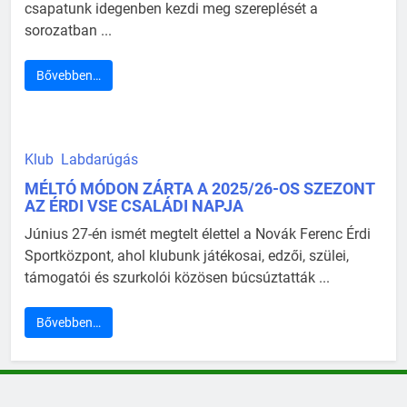
csapatunk idegenben kezdi meg szereplését a
sorozatban ...
Bővebben…
Klub
Labdarúgás
MÉLTÓ MÓDON ZÁRTA A 2025/26-OS SZEZONT
AZ ÉRDI VSE CSALÁDI NAPJA
Június 27-én ismét megtelt élettel a Novák Ferenc Érdi
Sportközpont, ahol klubunk játékosai, edzői, szülei,
támogatói és szurkolói közösen búcsúztatták ...
Bővebben…