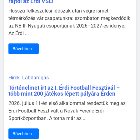
rajtol az Érdi VSE!
Hosszú felkészülési időszak után végre ismét
tétmérkőzés vár csapatunkra: szombaton megkezdődik
az NB III Nyugati csoportjának 2026–2027-es idénye.
Az Érdi ...
Bővebben…
Hírek
Labdarúgás
Történelmet írt az I. Érdi Football Fesztivál –
több mint 200 játékos lépett pályára Érden
2026. július 11-én első alkalommal rendeztük meg az
Érdi Football Fesztivált a Novák Ferenc Érdi
Sportközpontban. A torna már az ...
Bővebben…