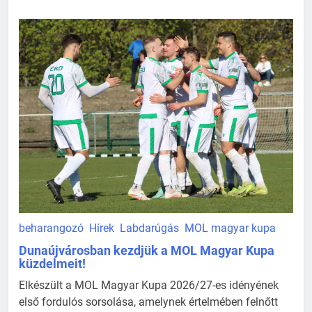
beharangozó
Hírek
Labdarúgás
MOL magyar kupa
Dunaújvárosban kezdjük a MOL Magyar Kupa
küzdelmeit!
Elkészült a MOL Magyar Kupa 2026/27-es idényének
első fordulós sorsolása, amelynek értelmében felnőtt