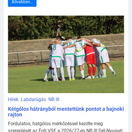
Bővebben…
Hírek
Labdarúgás
NB III
Kétgólos hátrányból mentettünk pontot a bajnoki
rajton
Fordulatos, hatgólos mérkőzéssel kezdte meg
szereplését az Érdi VSE a 2026/27-es NB III Dél-Nyugati