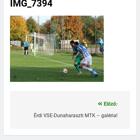
IMG_7394
Előző:
Bejegyzés
navigáció
Érdi VSE-Dunaharaszti MTK – galéria!