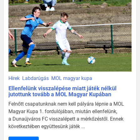
Hírek
Labdarúgás
MOL magyar kupa
Ellenfelünk visszalépése miatt játék nélkül
jutottunk tovább a MOL Magyar Kupában
Felnőtt csapatunknak nem kell pályára lépnie a MOL
Magyar Kupa 1. fordulójában, miután ellenfelünk,
a Dunaújváros FC visszalépett a mérkőzéstől. Ennek
következtében együttesünk játék ...