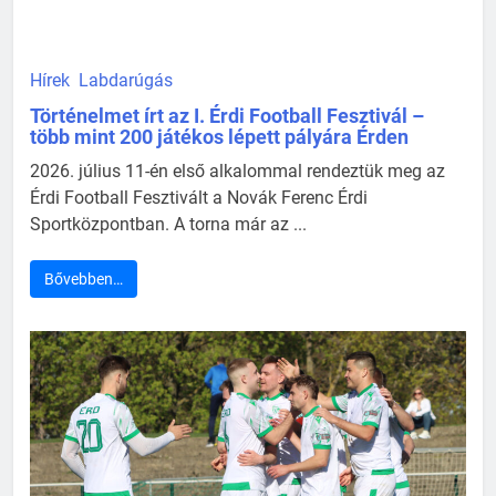
Hírek
Labdarúgás
Történelmet írt az I. Érdi Football Fesztivál –
több mint 200 játékos lépett pályára Érden
2026. július 11-én első alkalommal rendeztük meg az
Érdi Football Fesztivált a Novák Ferenc Érdi
Sportközpontban. A torna már az ...
Bővebben…