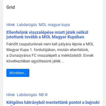
Grid
Hírek
Labdarúgás
MOL magyar kupa
Ellenfelünk visszalépése miatt játék nélkül
jutottunk tovább a MOL Magyar Kupában
Felnőtt csapatunknak nem kell pályára lépnie a MOL
Magyar Kupa 1. fordulójában, miután ellenfelünk,
a Dunaújváros FC visszalépett a mérkőzéstől. Ennek
következtében együttesünk játék ...
Bővebben…
Hírek
Labdarúgás
NB III
Kétgólos hátrányból mentettünk pontot a bajnoki