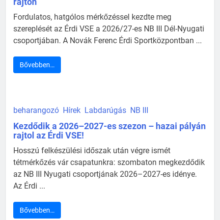
rajton
Fordulatos, hatgólos mérkőzéssel kezdte meg
szereplését az Érdi VSE a 2026/27-es NB III Dél-Nyugati
csoportjában. A Novák Ferenc Érdi Sportközpontban ...
Bővebben…
beharangozó
Hírek
Labdarúgás
NB III
Kezdődik a 2026–2027-es szezon – hazai pályán
rajtol az Érdi VSE!
Hosszú felkészülési időszak után végre ismét
tétmérkőzés vár csapatunkra: szombaton megkezdődik
az NB III Nyugati csoportjának 2026–2027-es idénye.
Az Érdi ...
Bővebben…