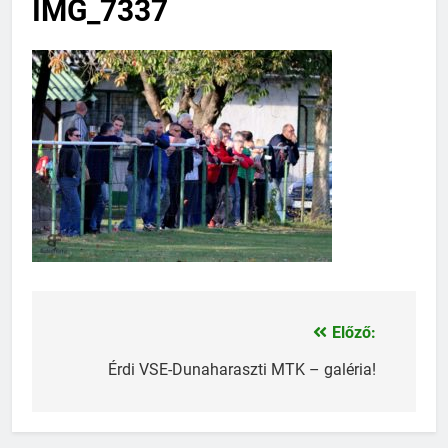
IMG_7337
Előző:
Bejegyzés
navigáció
Érdi VSE-Dunaharaszti MTK – galéria!