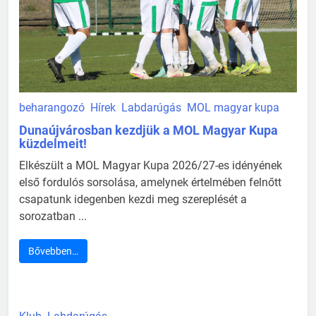
beharangozó
Hírek
Labdarúgás
MOL magyar kupa
Dunaújvárosban kezdjük a MOL Magyar Kupa
küzdelmeit!
Elkészült a MOL Magyar Kupa 2026/27-es idényének
első fordulós sorsolása, amelynek értelmében felnőtt
csapatunk idegenben kezdi meg szereplését a
sorozatban ...
Bővebben…