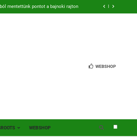
ból mentettünk pontot a bajnoki rajton
zon – hazai pályán rajtol az Érdi VSE!
bb mint 200 játékos lépett pályára Érden
 jutottunk tovább a MOL Magyar Kupában
ból mentettünk pontot a bajnoki rajton
WEBSHOP
zon – hazai pályán rajtol az Érdi VSE!
bb mint 200 játékos lépett pályára Érden
SROOTS
WEBSHOP