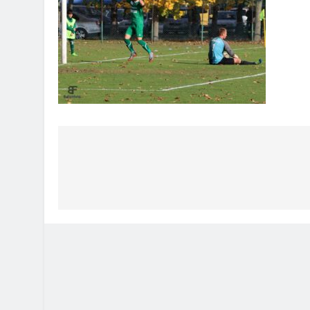
Bejegyzés
navigáció