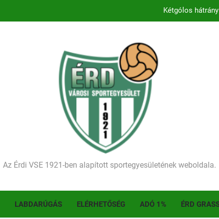
Kétgólos hátrány
Kezdődik a 2026–2027-es sze
Történelmet írt az I. Érdi Football Fesztivál – tö
Ellenfelünk visszalépése miatt játék nélkül
Kétgólos hátrány
Kezdődik a 2026–2027-es sze
Történelmet írt az I. Érdi Football Fesztivál – tö
Az Érdi VSE 1921-ben alapított sportegyesületének weboldala.
LABDARÚGÁS
ELÉRHETŐSÉG
ADÓ 1%
ÉRD GRAS