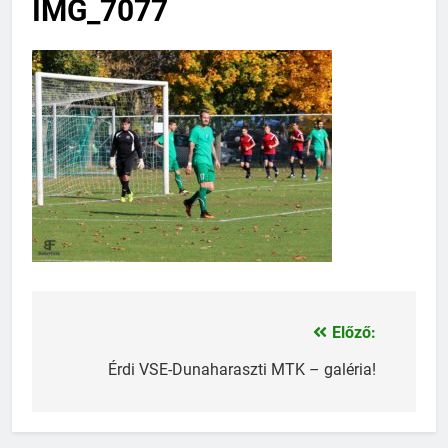
IMG_7077
Előző:
Bejegyzés
navigáció
Érdi VSE-Dunaharaszti MTK – galéria!