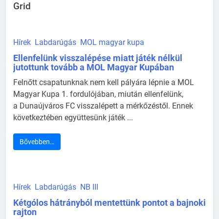
Grid
Hírek
Labdarúgás
MOL magyar kupa
Ellenfelünk visszalépése miatt játék nélkül
jutottunk tovább a MOL Magyar Kupában
Felnőtt csapatunknak nem kell pályára lépnie a MOL
Magyar Kupa 1. fordulójában, miután ellenfelünk,
a Dunaújváros FC visszalépett a mérkőzéstől. Ennek
következtében együttesünk játék ...
Bővebben…
Hírek
Labdarúgás
NB III
Kétgólos hátrányból mentettünk pontot a bajnoki
rajton