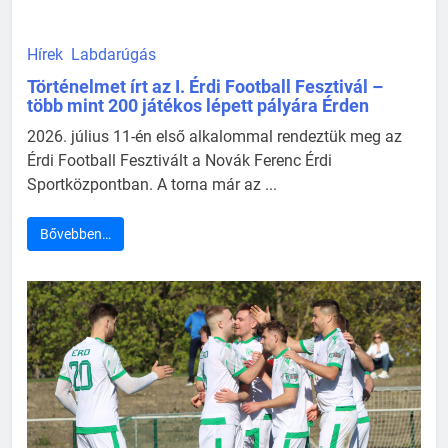
Hírek
Labdarúgás
Történelmet írt az I. Érdi Football Fesztivál –
több mint 200 játékos lépett pályára Érden
2026. július 11-én első alkalommal rendeztük meg az
Érdi Football Fesztivált a Novák Ferenc Érdi
Sportközpontban. A torna már az ...
Bővebben…