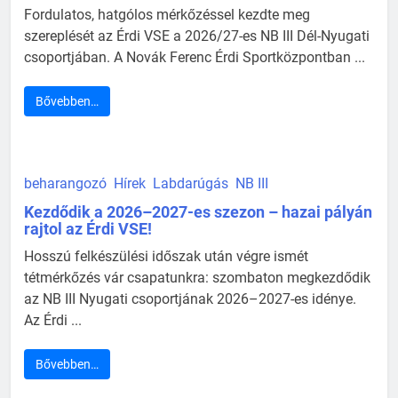
Fordulatos, hatgólos mérkőzéssel kezdte meg
szereplését az Érdi VSE a 2026/27-es NB III Dél-Nyugati
csoportjában. A Novák Ferenc Érdi Sportközpontban ...
Bővebben…
beharangozó
Hírek
Labdarúgás
NB III
Kezdődik a 2026–2027-es szezon – hazai pályán
rajtol az Érdi VSE!
Hosszú felkészülési időszak után végre ismét
tétmérkőzés vár csapatunkra: szombaton megkezdődik
az NB III Nyugati csoportjának 2026–2027-es idénye.
Az Érdi ...
Bővebben…