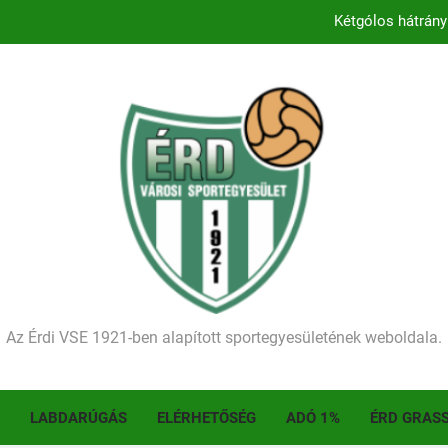
Kétgólos hátrány
Kezdődik a 2026–2027-es sze
Történelmet írt az I. Érdi Football Fesztivál – tö
Ellenfelünk visszalépése miatt játék nélkül
Kétgólos hátrány
Kezdődik a 2026–2027-es sze
Történelmet írt az I. Érdi Football Fesztivál – tö
Az Érdi VSE 1921-ben alapított sportegyesületének weboldala.
LABDARÚGÁS
ELÉRHETŐSÉG
ADÓ 1%
ÉRD GRAS