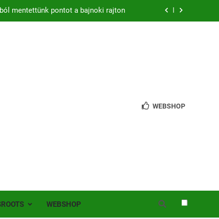
ból mentettünk pontot a bajnoki rajton
zon – hazai pályán rajtol az Érdi VSE!
bb mint 200 játékos lépett pályára Érden
 jutottunk tovább a MOL Magyar Kupában
ból mentettünk pontot a bajnoki rajton
WEBSHOP
zon – hazai pályán rajtol az Érdi VSE!
bb mint 200 játékos lépett pályára Érden
SROOTS
WEBSHOP