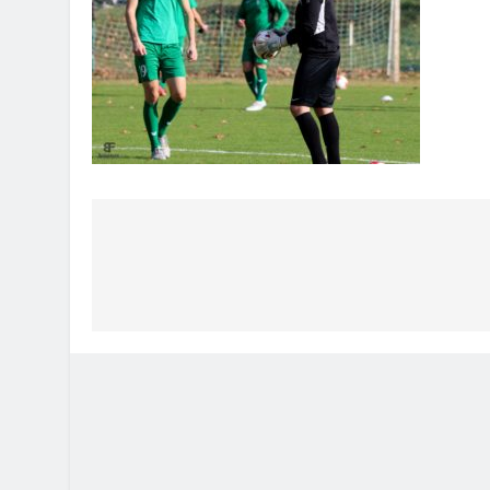
Bejegyzés
navigáció