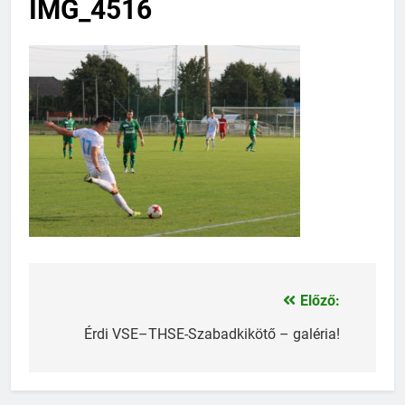
IMG_4516
Előző:
Bejegyzés
navigáció
Érdi VSE–THSE-Szabadkikötő – galéria!