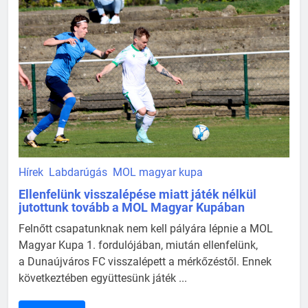
Hírek
Labdarúgás
MOL magyar kupa
Ellenfelünk visszalépése miatt játék nélkül
jutottunk tovább a MOL Magyar Kupában
Felnőtt csapatunknak nem kell pályára lépnie a MOL
Magyar Kupa 1. fordulójában, miután ellenfelünk,
a Dunaújváros FC visszalépett a mérkőzéstől. Ennek
következtében együttesünk játék ...