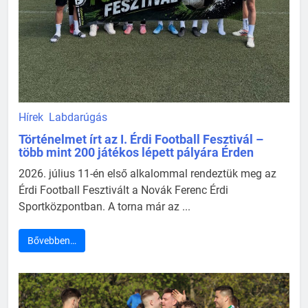
Hírek
Labdarúgás
Történelmet írt az I. Érdi Football Fesztivál –
több mint 200 játékos lépett pályára Érden
2026. július 11-én első alkalommal rendeztük meg az
Érdi Football Fesztivált a Novák Ferenc Érdi
Sportközpontban. A torna már az ...
Bővebben…