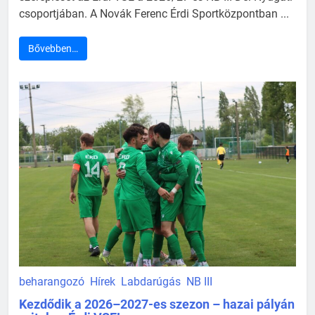
csoportjában. A Novák Ferenc Érdi Sportközpontban ...
Bővebben…
beharangozó
Hírek
Labdarúgás
NB III
Kezdődik a 2026–2027-es szezon – hazai pályán