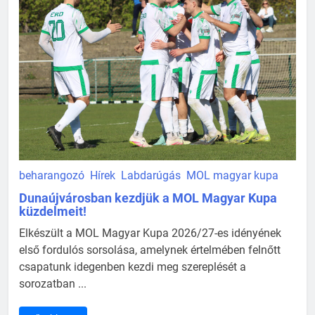
beharangozó
Hírek
Labdarúgás
MOL magyar kupa
Dunaújvárosban kezdjük a MOL Magyar Kupa
küzdelmeit!
Elkészült a MOL Magyar Kupa 2026/27-es idényének
első fordulós sorsolása, amelynek értelmében felnőtt
csapatunk idegenben kezdi meg szereplését a
sorozatban ...