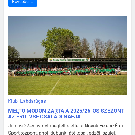
Bővebben…
Klub
Labdarúgás
MÉLTÓ MÓDON ZÁRTA A 2025/26-OS SZEZONT
AZ ÉRDI VSE CSALÁDI NAPJA
Június 27-én ismét megtelt élettel a Novák Ferenc Érdi
Sportközpont, ahol klubunk játékosai, edzői, szülei,