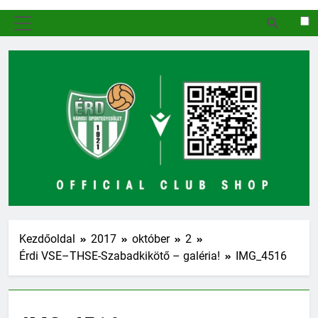
MENÜ
Kezdőoldal
2017
október
2
Érdi VSE–THSE-Szabadkikötő – galéria!
IMG_4516