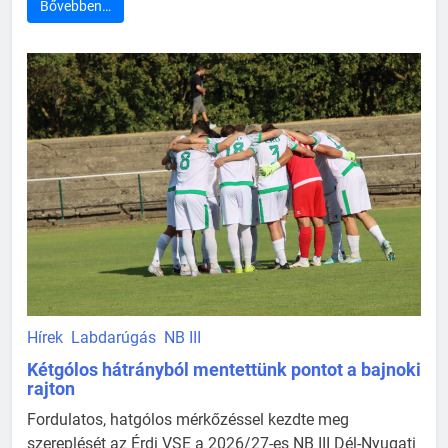
Bővebben…
Hírek
Labdarúgás
NB III
Kétgólos hátrányból mentettünk pontot a bajnoki
rajton
Fordulatos, hatgólos mérkőzéssel kezdte meg
szereplését az Érdi VSE a 2026/27-es NB III Dél-Nyugati