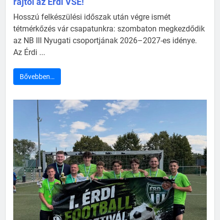
rajtol az Érdi VSE!
Hosszú felkészülési időszak után végre ismét
tétmérkőzés vár csapatunkra: szombaton megkezdődik
az NB III Nyugati csoportjának 2026–2027-es idénye.
Az Érdi ...
Bővebben…