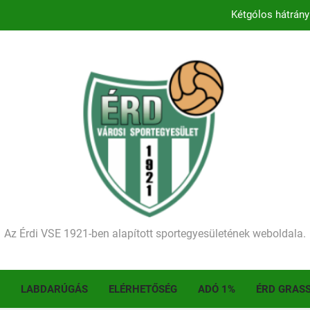
Kétgólos hátrány
Kezdődik a 2026–2027-es sze
Történelmet írt az I. Érdi Football Fesztivál – tö
Ellenfelünk visszalépése miatt játék nélkül
Kétgólos hátrány
Kezdődik a 2026–2027-es sze
Történelmet írt az I. Érdi Football Fesztivál – tö
Az Érdi VSE 1921-ben alapított sportegyesületének weboldala.
LABDARÚGÁS
ELÉRHETŐSÉG
ADÓ 1%
ÉRD GRAS