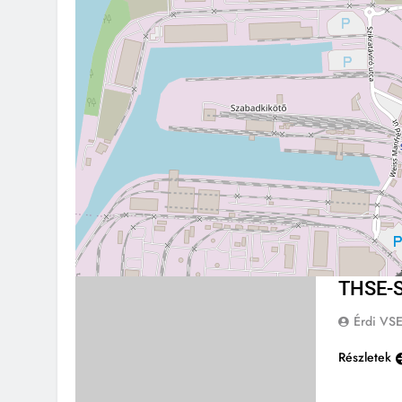
THSE-S
Érdi VS
Részletek