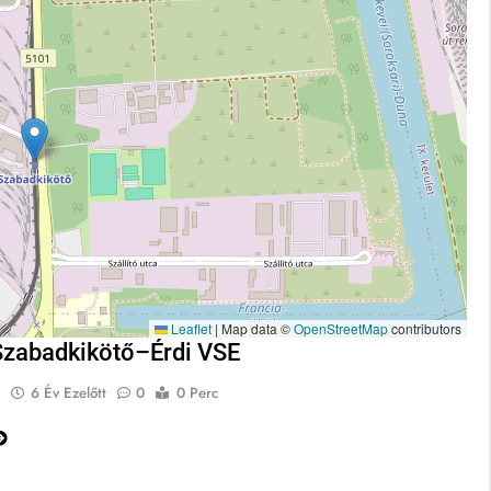
Leaflet
|
Map data ©
OpenStreetMap
contributors
zabadkikötő–Érdi VSE
E
6 Év Ezelőtt
0
0 Perc