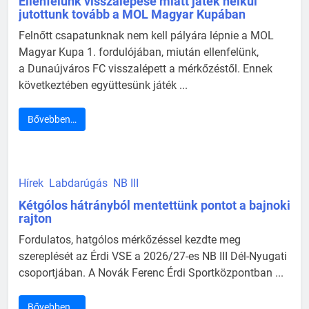
Ellenfelünk visszalépése miatt játék nélkül
jutottunk tovább a MOL Magyar Kupában
Felnőtt csapatunknak nem kell pályára lépnie a MOL
Magyar Kupa 1. fordulójában, miután ellenfelünk,
a Dunaújváros FC visszalépett a mérkőzéstől. Ennek
következtében együttesünk játék ...
Bővebben…
Hírek
Labdarúgás
NB III
Kétgólos hátrányból mentettünk pontot a bajnoki
rajton
Fordulatos, hatgólos mérkőzéssel kezdte meg
szereplését az Érdi VSE a 2026/27-es NB III Dél-Nyugati
csoportjában. A Novák Ferenc Érdi Sportközpontban ...
Bővebben…