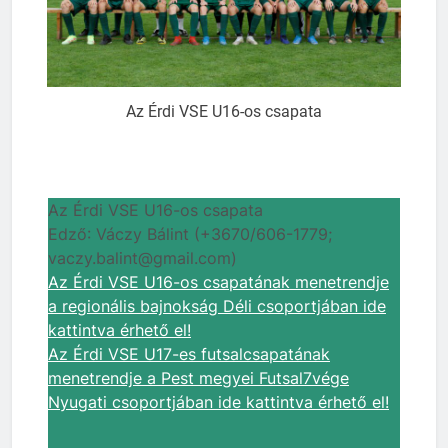
Az Érdi VSE U16-os csapata
Az Érdi VSE U16-os csapata
Edző: Váczy Bálint (+3670/606-1779;
vaczy.balint@gmail.com)
Az Érdi VSE U16-os csapatának menetrendje
a regionális bajnokság Déli csoportjában ide
kattintva érhető el!
Az Érdi VSE U17-es futsalcsapatának
menetrendje a Pest megyei Futsal7vége
Nyugati csoportjában ide kattintva érhető el!