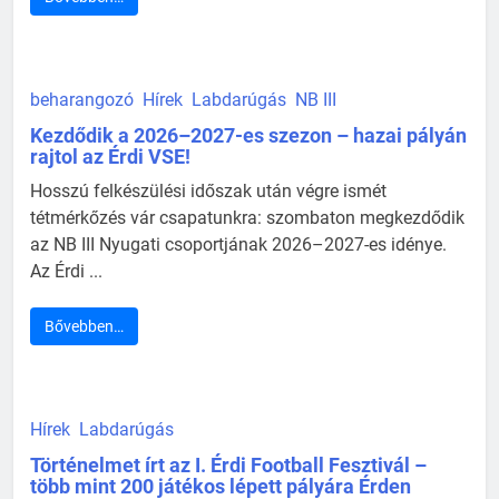
beharangozó
Hírek
Labdarúgás
NB III
Kezdődik a 2026–2027-es szezon – hazai pályán
rajtol az Érdi VSE!
Hosszú felkészülési időszak után végre ismét
tétmérkőzés vár csapatunkra: szombaton megkezdődik
az NB III Nyugati csoportjának 2026–2027-es idénye.
Az Érdi ...
Bővebben…
Hírek
Labdarúgás
Történelmet írt az I. Érdi Football Fesztivál –
több mint 200 játékos lépett pályára Érden