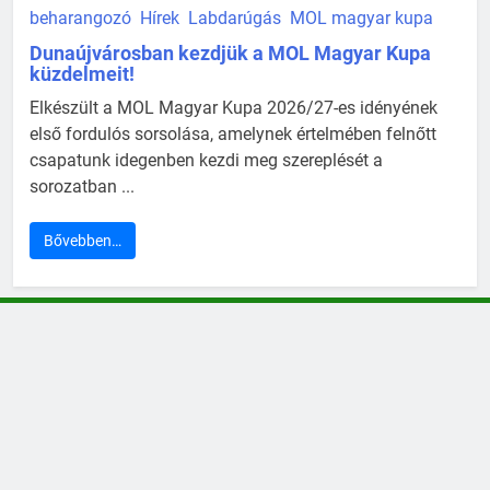
beharangozó
Hírek
Labdarúgás
MOL magyar kupa
Dunaújvárosban kezdjük a MOL Magyar Kupa
küzdelmeit!
Elkészült a MOL Magyar Kupa 2026/27-es idényének
első fordulós sorsolása, amelynek értelmében felnőtt
csapatunk idegenben kezdi meg szereplését a
sorozatban ...
Bővebben…