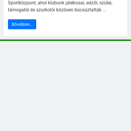
Sportközpont, ahol klubunk játékosai, edzői, szülei,
támogatói és szurkolói közösen búcsúztatták ...
Bővebben…