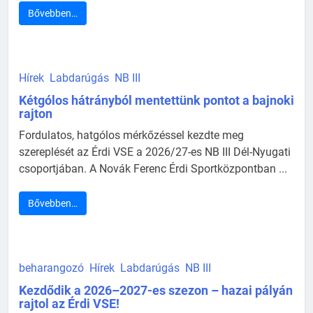
Bővebben…
Hírek
Labdarúgás
NB III
Kétgólos hátrányból mentettünk pontot a bajnoki
rajton
Fordulatos, hatgólos mérkőzéssel kezdte meg
szereplését az Érdi VSE a 2026/27-es NB III Dél-Nyugati
csoportjában. A Novák Ferenc Érdi Sportközpontban ...
Bővebben…
beharangozó
Hírek
Labdarúgás
NB III
Kezdődik a 2026–2027-es szezon – hazai pályán
rajtol az Érdi VSE!