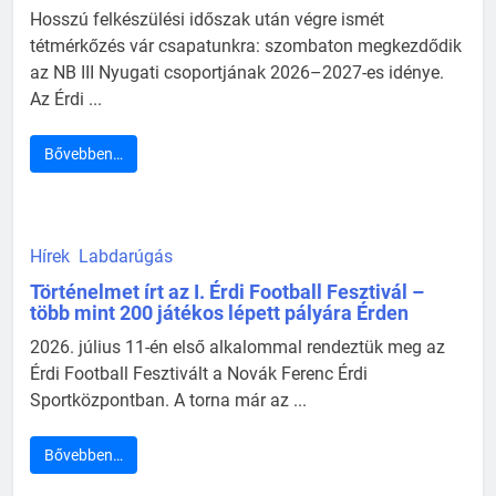
Hosszú felkészülési időszak után végre ismét
tétmérkőzés vár csapatunkra: szombaton megkezdődik
az NB III Nyugati csoportjának 2026–2027-es idénye.
Az Érdi ...
Bővebben…
Hírek
Labdarúgás
Történelmet írt az I. Érdi Football Fesztivál –
több mint 200 játékos lépett pályára Érden
2026. július 11-én első alkalommal rendeztük meg az
Érdi Football Fesztivált a Novák Ferenc Érdi
Sportközpontban. A torna már az ...
Bővebben…